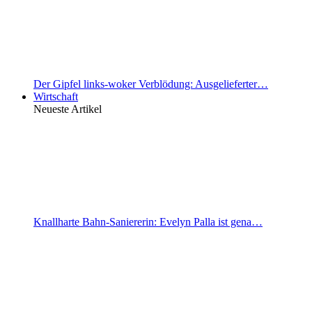
Der Gipfel links-woker Verblödung: Ausgelieferter…
Wirtschaft
Neueste Artikel
Knallharte Bahn-Saniererin: Evelyn Palla ist gena…