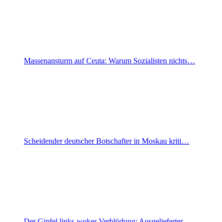
Massenansturm auf Ceuta: Warum Sozialisten nichts…
Scheidender deutscher Botschafter in Moskau kriti…
Der Gipfel links-woker Verblödung: Ausgelieferter…