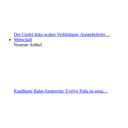
Der Gipfel links-woker Verblödung: Ausgelieferter…
Wirtschaft
Neueste Artikel
Knallharte Bahn-Saniererin: Evelyn Palla ist gena…