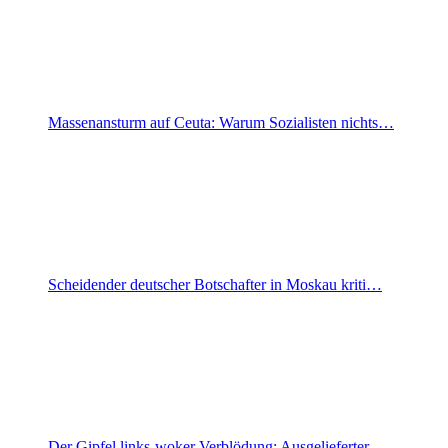
Massenansturm auf Ceuta: Warum Sozialisten nichts…
Scheidender deutscher Botschafter in Moskau kriti…
Der Gipfel links-woker Verblödung: Ausgelieferter…