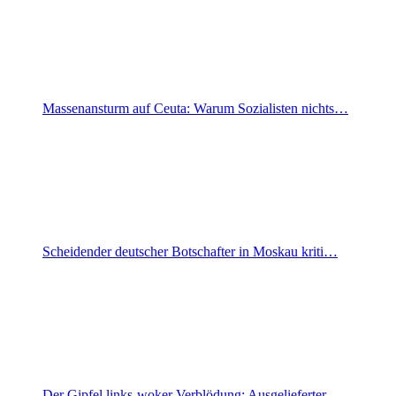
Massenansturm auf Ceuta: Warum Sozialisten nichts…
Scheidender deutscher Botschafter in Moskau kriti…
Der Gipfel links-woker Verblödung: Ausgelieferter…