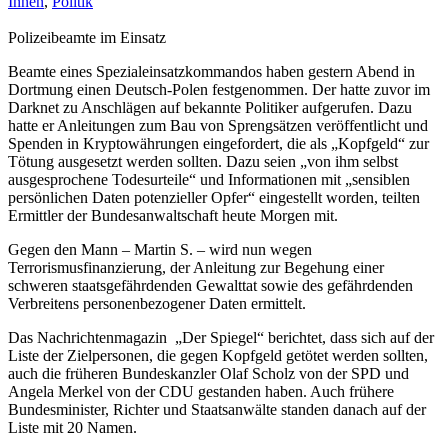
Innen
,
Politik
Polizeibeamte im Einsatz
Beamte eines Spezialeinsatzkommandos haben gestern Abend in
Dortmung einen Deutsch-Polen festgenommen. Der hatte zuvor im
Darknet zu Anschlägen auf bekannte Politiker aufgerufen. Dazu
hatte er Anleitungen zum Bau von Sprengsätzen veröffentlicht und
Spenden in Kryptowährungen eingefordert, die als „Kopfgeld“ zur
Tötung ausgesetzt werden sollten. Dazu seien „von ihm selbst
ausgesprochene Todesurteile“ und Informationen mit „sensiblen
persönlichen Daten potenzieller Opfer“ eingestellt worden, teilten
Ermittler der Bundesanwaltschaft heute Morgen mit.
Gegen den Mann – Martin S. – wird nun wegen
Terrorismusfinanzierung, der Anleitung zur Begehung einer
schweren staatsgefährdenden Gewalttat sowie des gefährdenden
Verbreitens personenbezogener Daten ermittelt.
Das Nachrichtenmagazin „Der Spiegel“ berichtet, dass sich auf der
Liste der Zielpersonen, die gegen Kopfgeld getötet werden sollten,
auch die früheren Bundeskanzler Olaf Scholz von der SPD und
Angela Merkel von der CDU gestanden haben. Auch frühere
Bundesminister, Richter und Staatsanwälte standen danach auf der
Liste mit 20 Namen.