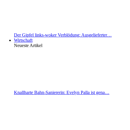
Der Gipfel links-woker Verblödung: Ausgelieferter…
Wirtschaft
Neueste Artikel
Knallharte Bahn-Saniererin: Evelyn Palla ist gena…