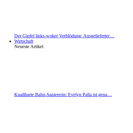
Der Gipfel links-woker Verblödung: Ausgelieferter…
Wirtschaft
Neueste Artikel
Knallharte Bahn-Saniererin: Evelyn Palla ist gena…