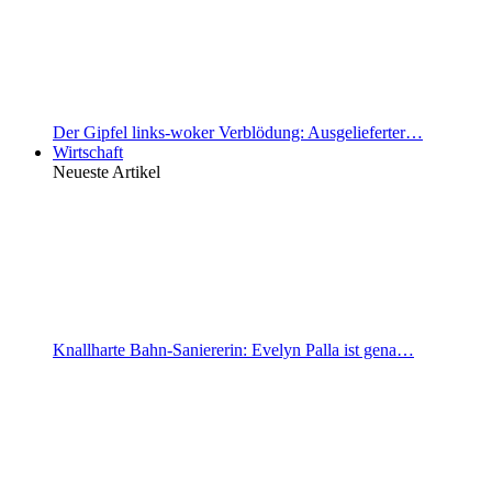
Der Gipfel links-woker Verblödung: Ausgelieferter…
Wirtschaft
Neueste Artikel
Knallharte Bahn-Saniererin: Evelyn Palla ist gena…