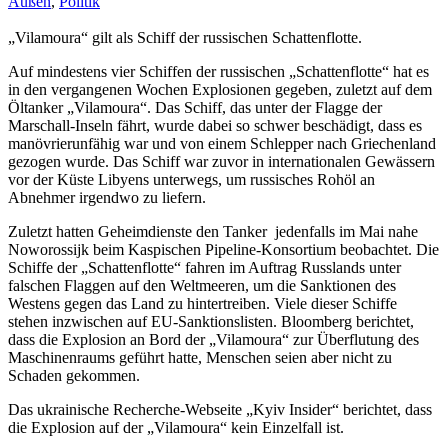
Außen
,
Politik
„Vilamoura“ gilt als Schiff der russischen Schattenflotte.
Auf mindestens vier Schiffen der russischen „Schattenflotte“ hat es
in den vergangenen Wochen Explosionen gegeben, zuletzt auf dem
Öltanker „Vilamoura“. Das Schiff, das unter der Flagge der
Marschall-Inseln fährt, wurde dabei so schwer beschädigt, dass es
manövrierunfähig war und von einem Schlepper nach Griechenland
gezogen wurde. Das Schiff war zuvor in internationalen Gewässern
vor der Küste Libyens unterwegs, um russisches Rohöl an
Abnehmer irgendwo zu liefern.
Zuletzt hatten Geheimdienste den Tanker jedenfalls im Mai nahe
Noworossijk beim Kaspischen Pipeline-Konsortium beobachtet. Die
Schiffe der „Schattenflotte“ fahren im Auftrag Russlands unter
falschen Flaggen auf den Weltmeeren, um die Sanktionen des
Westens gegen das Land zu hintertreiben. Viele dieser Schiffe
stehen inzwischen auf EU-Sanktionslisten. Bloomberg berichtet,
dass die Explosion an Bord der „Vilamoura“ zur Überflutung des
Maschinenraums geführt hatte, Menschen seien aber nicht zu
Schaden gekommen.
Das ukrainische Recherche-Webseite „Kyiv Insider“ berichtet, dass
die Explosion auf der „Vilamoura“ kein Einzelfall ist.