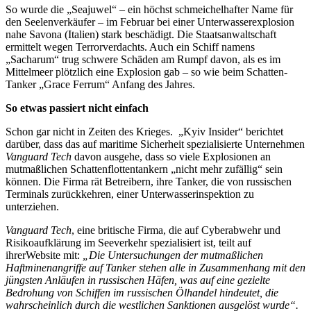
So wurde die „Seajuwel“ – ein höchst schmeichelhafter Name für
den Seelenverkäufer – im Februar bei einer Unterwasserexplosion
nahe Savona (Italien) stark beschädigt. Die Staatsanwaltschaft
ermittelt wegen Terrorverdachts. Auch ein Schiff namens
„Sacharum“ trug schwere Schäden am Rumpf davon, als es im
Mittelmeer plötzlich eine Explosion gab – so wie beim Schatten-
Tanker „Grace Ferrum“ Anfang des Jahres.
So etwas passiert nicht einfach
Schon gar nicht in Zeiten des Krieges. „Kyiv Insider“ berichtet
darüber, dass das auf maritime Sicherheit spezialisierte Unternehmen
Vanguard Tech
davon ausgehe, dass so viele Explosionen an
mutmaßlichen Schattenflottentankern „nicht mehr zufällig“ sein
können. Die Firma rät Betreibern, ihre Tanker, die von russischen
Terminals zurückkehren, einer Unterwasserinspektion zu
unterziehen.
Vanguard Tech
, eine britische Firma, die auf Cyberabwehr und
Risikoaufklärung im Seeverkehr spezialisiert ist, teilt auf
ihrerWebsite mit:
„Die Untersuchungen der mutmaßlichen
Haftminenangriffe auf Tanker stehen alle in Zusammenhang mit den
jüngsten Anläufen in russischen Häfen, was auf eine gezielte
Bedrohung von Schiffen im russischen Ölhandel hindeutet, die
wahrscheinlich durch die westlichen Sanktionen ausgelöst wurde“.