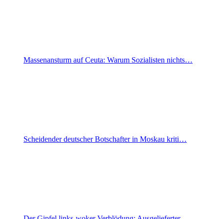
Massenansturm auf Ceuta: Warum Sozialisten nichts…
Scheidender deutscher Botschafter in Moskau kriti…
Der Gipfel links-woker Verblödung: Ausgelieferter…