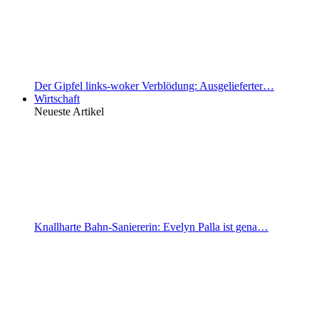
Der Gipfel links-woker Verblödung: Ausgelieferter…
Wirtschaft
Neueste Artikel
Knallharte Bahn-Saniererin: Evelyn Palla ist gena…