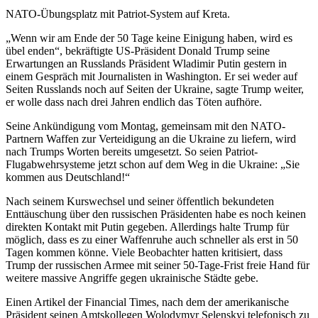
NATO-Übungsplatz mit Patriot-System auf Kreta.
„Wenn wir am Ende der 50 Tage keine Einigung haben, wird es
übel enden“, bekräftigte US-Präsident Donald Trump seine
Erwartungen an Russlands Präsident Wladimir Putin gestern in
einem Gespräch mit Journalisten in Washington. Er sei weder auf
Seiten Russlands noch auf Seiten der Ukraine, sagte Trump weiter,
er wolle dass nach drei Jahren endlich das Töten aufhöre.
Seine Ankündigung vom Montag, gemeinsam mit den NATO-
Partnern Waffen zur Verteidigung an die Ukraine zu liefern, wird
nach Trumps Worten bereits umgesetzt. So seien Patriot-
Flugabwehrsysteme jetzt schon auf dem Weg in die Ukraine: „Sie
kommen aus Deutschland!“
Nach seinem Kurswechsel und seiner öffentlich bekundeten
Enttäuschung über den russischen Präsidenten habe es noch keinen
direkten Kontakt mit Putin gegeben. Allerdings halte Trump für
möglich, dass es zu einer Waffenruhe auch schneller als erst in 50
Tagen kommen könne. Viele Beobachter hatten kritisiert, dass
Trump der russischen Armee mit seiner 50-Tage-Frist freie Hand für
weitere massive Angriffe gegen ukrainische Städte gebe.
Einen Artikel der Financial Times, nach dem der amerikanische
Präsident seinen Amtskollegen Wolodymyr Selenskyj telefonisch zu