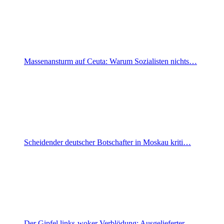
Massenansturm auf Ceuta: Warum Sozialisten nichts…
Scheidender deutscher Botschafter in Moskau kriti…
Der Gipfel links-woker Verblödung: Ausgelieferter…