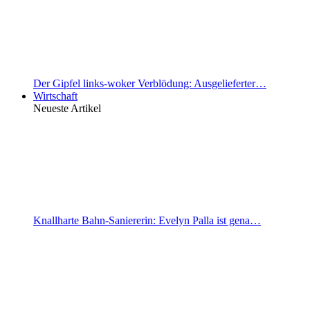
Der Gipfel links-woker Verblödung: Ausgelieferter…
Wirtschaft
Neueste Artikel
Knallharte Bahn-Saniererin: Evelyn Palla ist gena…