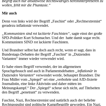
Begriff auch nur ansatzweise Rechtswidriges hereininterpretieren zu
wollen, fehlt mir die Phantasie.“
Mir auch
Denn von links wird der Begriff „Faschist“ oder „Rechtsextremist“
geradezu inflationär verwendet.
„Kommunisten sind rot lackierte Faschisten“
, sagte einst der große
SPD-Politiker Kurt Schumacher. Und der hatte damit sogar recht.
Kommunisten SIND rot lackierte Faschisten.
Und Brandner selbst hat doch auch recht, wenn er sagt, dass in
Bundestags-Debatten der Begriff „Faschist“ in „Dutzenden
Varianten“ immer wieder verwendet wird.
Er habe einen Begriff verwendet, der im allgemeinen
Sprachgebrauch und auch in Parlamentsdebatten
„inflationär in
Dutzenden Varianten
“ verwendet werde, behauptet Brandner. Die
Frau Müller vom „Spiegel“ sei eine „verbohrte und AfD-fixierte
Journalistin, eine linke Aktivistin und daher mitten im
Meinungskampf.“ Der „Spiegel“ scheue sich nicht, auf Titelseiten
den Begriff „penetrant“ zu verwenden.
Faschist, Nazi, Rechtsextremist und natürlich auch der beliebte
Rechtspopulist sind politische Kampfbegriffe geworden. Ein Nazi,