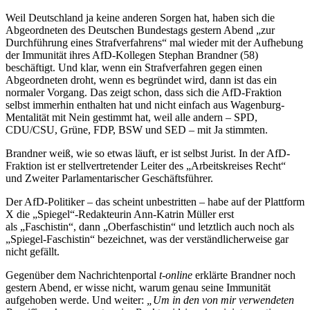
Weil Deutschland ja keine anderen Sorgen hat, haben sich die
Abgeordneten des Deutschen Bundestags gestern Abend „zur
Durchführung eines Strafverfahrens“ mal wieder mit der Aufhebung
der Immunität ihres AfD-Kollegen Stephan Brandner (58)
beschäftigt. Und klar, wenn ein Strafverfahren gegen einen
Abgeordneten droht, wenn es begründet wird, dann ist das ein
normaler Vorgang. Das zeigt schon, dass sich die AfD-Fraktion
selbst immerhin enthalten hat und nicht einfach aus Wagenburg-
Mentalität mit Nein gestimmt hat, weil alle andern – SPD,
CDU/CSU, Grüne, FDP, BSW und SED – mit Ja stimmten.
Brandner weiß, wie so etwas läuft, er ist selbst Jurist. In der AfD-
Fraktion ist er stellvertretender Leiter des „Arbeitskreises Recht“
und Zweiter Parlamentarischer Geschäftsführer.
Der AfD-Politiker – das scheint unbestritten – habe auf der Plattform
X die „Spiegel“-Redakteurin Ann-Katrin Müller erst
als „Faschistin“, dann „Oberfaschistin“ und letztlich auch noch als
„Spiegel-Faschistin“ bezeichnet, was der verständlicherweise gar
nicht gefällt.
Gegenüber dem Nachrichtenportal
t-online
erklärte Brandner noch
gestern Abend, er wisse nicht, warum genau seine Immunität
aufgehoben werde. Und weiter:
„Um in den von mir verwendeten