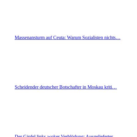
Massenansturm auf Ceuta: Warum Sozialisten nichts…
Scheidender deutscher Botschafter in Moskau kriti…
Der Gipfel links-woker Verblödung: Ausgelieferter…