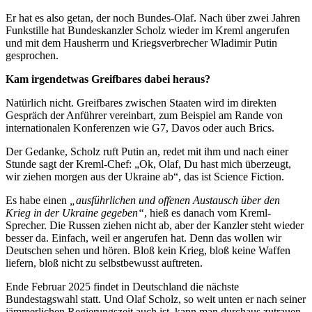
Er hat es also getan, der noch Bundes-Olaf. Nach über zwei Jahren
Funkstille hat Bundeskanzler Scholz wieder im Kreml angerufen
und mit dem Hausherrn und Kriegsverbrecher Wladimir Putin
gesprochen.
Kam irgendetwas Greifbares dabei heraus?
Natürlich nicht. Greifbares zwischen Staaten wird im direkten
Gespräch der Anführer vereinbart, zum Beispiel am Rande von
internationalen Konferenzen wie G7, Davos oder auch Brics.
Der Gedanke, Scholz ruft Putin an, redet mit ihm und nach einer
Stunde sagt der Kreml-Chef: „Ok, Olaf, Du hast mich überzeugt,
wir ziehen morgen aus der Ukraine ab“, das ist Science Fiction.
Es habe einen
„ausführlichen und offenen Austausch über den
Krieg in der Ukraine gegeben“
, hieß es danach vom Kreml-
Sprecher. Die Russen ziehen nicht ab, aber der Kanzler steht wieder
besser da. Einfach, weil er angerufen hat. Denn das wollen wir
Deutschen sehen und hören. Bloß kein Krieg, bloß keine Waffen
liefern, bloß nicht zu selbstbewusst auftreten.
Ende Februar 2025 findet in Deutschland die nächste
Bundestagswahl statt. Und Olaf Scholz, so weit unten er nach seiner
jämmerlichen Regierungszeit auch ist, kann man durchaus zutrauen,