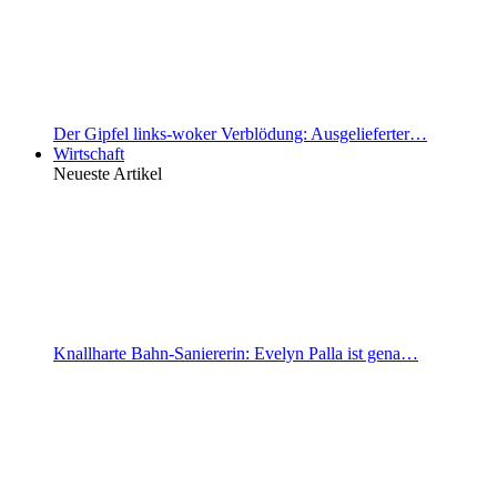
Der Gipfel links-woker Verblödung: Ausgelieferter…
Wirtschaft
Neueste Artikel
Knallharte Bahn-Saniererin: Evelyn Palla ist gena…