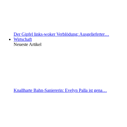
Der Gipfel links-woker Verblödung: Ausgelieferter…
Wirtschaft
Neueste Artikel
Knallharte Bahn-Saniererin: Evelyn Palla ist gena…