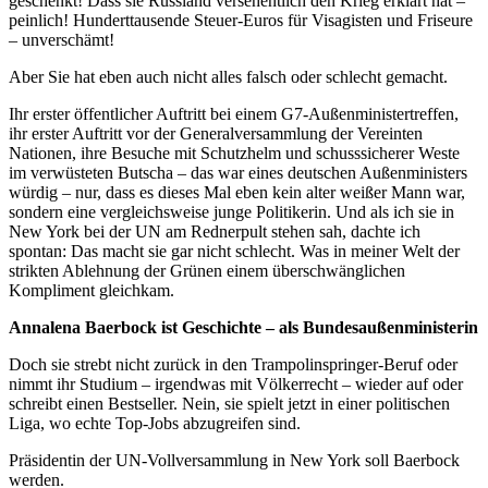
geschenkt! Dass sie Russland versehentlich den Krieg erklärt hat –
peinlich! Hunderttausende Steuer-Euros für Visagisten und Friseure
– unverschämt!
Aber Sie hat eben auch nicht alles falsch oder schlecht gemacht.
Ihr erster öffentlicher Auftritt bei einem G7-Außenministertreffen,
ihr erster Auftritt vor der Generalversammlung der Vereinten
Nationen, ihre Besuche mit Schutzhelm und schusssicherer Weste
im verwüsteten Butscha – das war eines deutschen Außenministers
würdig – nur, dass es dieses Mal eben kein alter weißer Mann war,
sondern eine vergleichsweise junge Politikerin. Und als ich sie in
New York bei der UN am Rednerpult stehen sah, dachte ich
spontan: Das macht sie gar nicht schlecht. Was in meiner Welt der
strikten Ablehnung der Grünen einem überschwänglichen
Kompliment gleichkam.
Annalena Baerbock ist Geschichte – als Bundesaußenministerin
Doch sie strebt nicht zurück in den Trampolinspringer-Beruf oder
nimmt ihr Studium – irgendwas mit Völkerrecht – wieder auf oder
schreibt einen Bestseller. Nein, sie spielt jetzt in einer politischen
Liga, wo echte Top-Jobs abzugreifen sind.
Präsidentin der UN-Vollversammlung in New York soll Baerbock
werden.