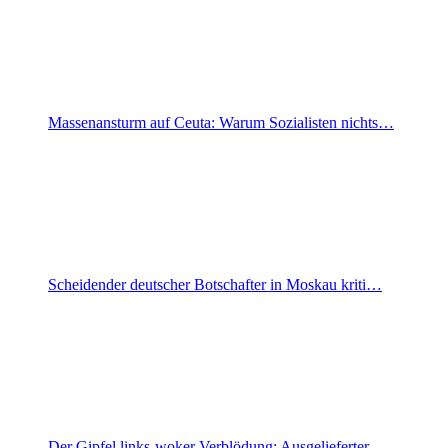
Massenansturm auf Ceuta: Warum Sozialisten nichts…
Scheidender deutscher Botschafter in Moskau kriti…
Der Gipfel links-woker Verblödung: Ausgelieferter…