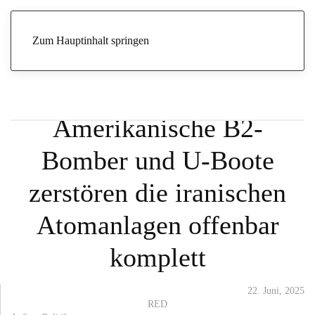
Start
Archive
Politik
Außen
Amerikanische B2-Bomber
und U-Boote zerstören die iranischen Atomanlagen offenbar komplett
Zum Hauptinhalt springen
REPUBLIKANE GESCHLOSSEN HINTER TRUMP
Amerikanische B2-
Bomber und U-Boote
zerstören die iranischen
Atomanlagen offenbar
komplett
22. Juni, 2025
RED