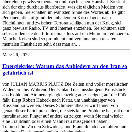
über einen gewissen mentalen und psychischen Haushalt. So sieht
sich der eine durchaus überfordert, was die täglichen Medien von
sich geben. Sie schalten im wahrsten Sinne des Wortes ab. Es gibt
Personen, die aufgrund der anhaltenden Krisenlagen, nach
Flüchtlingen und zwischen Terroranschlägen nun der Krieg, sich
ganz bewusst Radio, TV und Internet entziehen. Sie schützen sich
selbst, indem sie den Informationsfluss auf ein Minimum reduzieren.
Manche Krisen sind so prominent und vereinnahmen unseren
mentalen Haushalt so sehr, dass man an…
März 26, 2022
Energiekrise: Warum das Anbiedern an den Iran so
gefährlich ist
von JULIAN MARIUS PLUTZ Die Zeiten sind voller moralischer
Widersprüche. Während Deutschland das misslungene Kunststück,
aus Kohle und Atomenergie gleichzeitig auszusteigen, auf die Füße
fällt, fliegt Robert Habeck nach Katar, um unabhängiger von
Russland zu werden. Dieses Schmierentheater wird Ihnen von
genau dieser Partei präsentiert, die stets keine Probleme hat, mit dem
moralinsauren Finger auf andere zu zeigen, wenn Sie mal wieder
eine FrauMann oder einen MannFrau missgendert haben.
Traumschön. Zu den Schwulen,- und Frauenfeinden zu fahren und
mit ihnen Deals auszuhandeln, scheint jedoc…