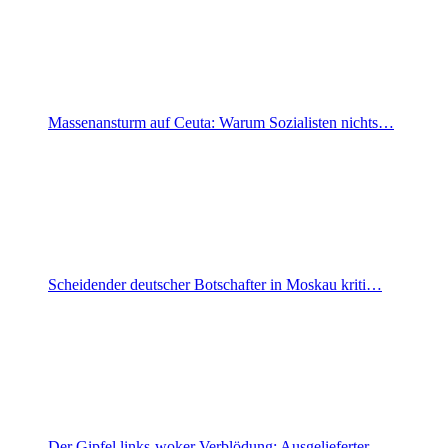
Massenansturm auf Ceuta: Warum Sozialisten nichts…
Scheidender deutscher Botschafter in Moskau kriti…
Der Gipfel links-woker Verblödung: Ausgelieferter…