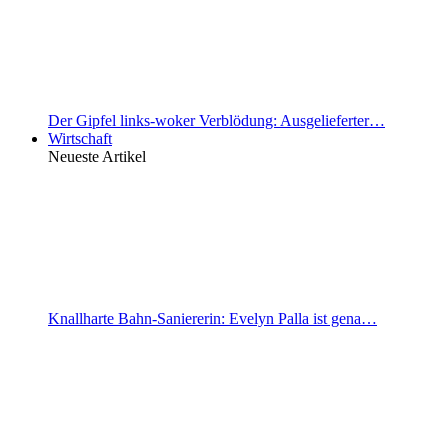
Der Gipfel links-woker Verblödung: Ausgelieferter…
Wirtschaft
Neueste Artikel
Knallharte Bahn-Saniererin: Evelyn Palla ist gena…