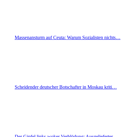
Massenansturm auf Ceuta: Warum Sozialisten nichts…
Scheidender deutscher Botschafter in Moskau kriti…
Der Gipfel links-woker Verblödung: Ausgelieferter…