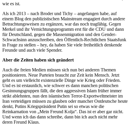
wie es ist.
Als ich 2013 – nach Broder und Tichy – angefangen habe, auf
einem Blog den publizistischen Mainstream engagiert durch andere
Betrachtungsweisen zu ergänzen, war das noch tragfähig. Gegen
Merkel und ihr Vernichtungsprogramm erst für die CDU und dann
für Deutschland, gegen die Massenmigration und den Gender-
Schwachsinn anzuschreiben, den Öffentlich-Rechtlichen Staatsfunk
in Frage zu stellen – hey, da haben Sie viele freiheitlich denkende
Freunde und auch viele Spender.
Aber die Zeiten haben sich geändert
Auch die freien Medien müssen sich nun bei anderen Themen
positionieren. Neue Parteien braucht zur Zeit kein Mensch. Jetzt
geht es um vielleicht existenzielle Dinge wie Krieg oder Frieden.
Und es ist erstaunlich, wie schwer es dann manchen politischen
Gesinnungsgruppen fällt, die den aggressiven Islam früher immer
strikt ablehnten, nun den islamischen Terror-Exportweltmeister im
Iran verteidigen müssen zu glauben oder mancher Ostdeutsche heute
denkt, Putins Kriegspräsident Putin sei so etwas wie die
Reinkarnation von „Mein Freund Kolja“. Das ist er aber gar nicht.
Und wenn ich das dann schreibe, dann bin ich auch nicht mehr
deren Freund Klaus.