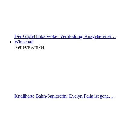
Der Gipfel links-woker Verblödung: Ausgelieferter…
Wirtschaft
Neueste Artikel
Knallharte Bahn-Saniererin: Evelyn Palla ist gena…