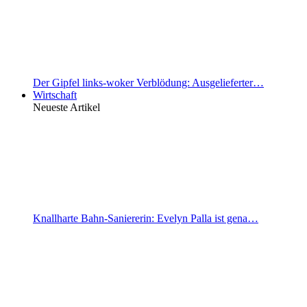
Der Gipfel links-woker Verblödung: Ausgelieferter…
Wirtschaft
Neueste Artikel
Knallharte Bahn-Saniererin: Evelyn Palla ist gena…