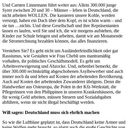
Und Carsten Linnemann führt weiter aus: Allein 300.000 junge
Syrer zwischen 20 und 30 – Männer – leben in Deutschland, die
nicht arbeiten WOLLEN. Die kassieren unsere Kohle, werden
versorgt, haben ein Dach über dem Kopf, es ist schön warm – und
sie tun …nichts. Und diese Gesellschaft und ihre Repräsentanten
lassen es laufen, weil Sie und ich, die wir morgens aufstehen, die
Kinder zur Schule bringen und arbeiten, damit wir am Monatsende
die Stromrechnung bezahlen können, das alles finanzieren.
Verstehen Sie? Es geht nicht um Ausländerfeindlichkeit oder gar
Rassismus, wie Gestalten wie Frau Chebli uns mantramäßig
vorhalten, ihr politisches Geschäftsmodell. Es geht um
Arbeitsverweigerung und Abzocke. Und, nebenbei bemerkt, die
über 300.000 rechtskräftig abgeschobenen Asylbewerber sind auch
immer noch da und leben auf Kosten der arbeitenden Bevölkerung.
Auch auf Kosten der arbeitenden Zuwanderer übrigens. Denn die
Handwerker aus Osteuropa, die Polen in der Kfz-Werkstatt, die
Pflegerinnen von den Philippinen in unseren Krankenhäusern, die
für wenig Geld arbeiten, müssen Steuern und Sozialabgaben
abführen, wenn sie nicht illegal beschäftigt werden.
Will sagen: Deutschland muss sich ehrlich machen
So wie die Luftblase geplatzt ist, dass Deutschland keine Armee und
keine Waffen mehr braucht, so platzt auch die große Geschichte von