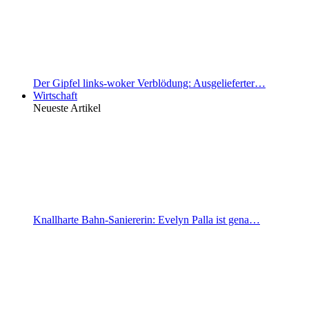
Der Gipfel links-woker Verblödung: Ausgelieferter…
Wirtschaft
Neueste Artikel
Knallharte Bahn-Saniererin: Evelyn Palla ist gena…