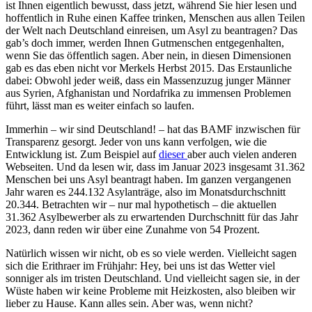
ist Ihnen eigentlich bewusst, dass jetzt, während Sie hier lesen und
hoffentlich in Ruhe einen Kaffee trinken, Menschen aus allen Teilen
der Welt nach Deutschland einreisen, um Asyl zu beantragen? Das
gab’s doch immer, werden Ihnen Gutmenschen entgegenhalten,
wenn Sie das öffentlich sagen. Aber nein, in diesen Dimensionen
gab es das eben nicht vor Merkels Herbst 2015. Das Erstaunliche
dabei: Obwohl jeder weiß, dass ein Massenzuzug junger Männer
aus Syrien, Afghanistan und Nordafrika zu immensen Problemen
führt, lässt man es weiter einfach so laufen.
Immerhin – wir sind Deutschland! – hat das BAMF inzwischen für
Transparenz gesorgt. Jeder von uns kann verfolgen, wie die
Entwicklung ist. Zum Beispiel auf
dieser
aber auch vielen anderen
Webseiten. Und da lesen wir, dass im Januar 2023 insgesamt 31.362
Menschen bei uns Asyl beantragt haben. Im ganzen vergangenen
Jahr waren es 244.132 Asylanträge, also im Monatsdurchschnitt
20.344. Betrachten wir – nur mal hypothetisch – die aktuellen
31.362 Asylbewerber als zu erwartenden Durchschnitt für das Jahr
2023, dann reden wir über eine Zunahme von 54 Prozent.
Natürlich wissen wir nicht, ob es so viele werden. Vielleicht sagen
sich die Erithraer im Frühjahr: Hey, bei uns ist das Wetter viel
sonniger als im tristen Deutschland. Und vielleicht sagen sie, in der
Wüste haben wir keine Probleme mit Heizkosten, also bleiben wir
lieber zu Hause. Kann alles sein. Aber was, wenn nicht?