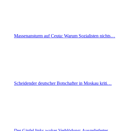
Massenansturm auf Ceuta: Warum Sozialisten nichts…
Scheidender deutscher Botschafter in Moskau kriti…
Der Gipfel links-woker Verblödung: Ausgelieferter…