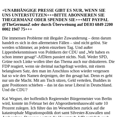
+UNABHÄNGIGE PRESSE GIBT ES NUR, WENN SIE
UNS UNTERSTÜTZEN+++BITTE ABONNIEREN SIE
THEGERMANZ ODER SPENDEN SIE+++MIT PAYPAL
@TheGermanZ oder durch Überweisung auf DE03 6849 2200
0002 1947 75+++
Die immensen Probleme mit illegaler Zuwanderung – denn darum
handelt es sich in den allermeisten Fällen – sind nicht gelöst. Sie
werden schlimmer, an jedem einzelnen Tag. Und außer
Lippenbekenntnissen von Politikern der CDU und „Wir haben es
schon immer gesagt“-AfDlern passiert nichts. Null. Weder SPD,
Grüne noch Linke wollen über das Thema auch nur diskutieren. Die
FDP reagiert, wenn sie dreimal nachgefragt werden, mit einem
belanglosen Satz, den man im Anschluss schon wieder vergessen
hat so wie den Namen desjenigen, der ihn gesagt hat. Denn es geht
nur um die Macht. Mit am Tisch sitzen, Geld verteilen, Buddies in
gute Positionen schieben – das ist das neue Liberal in Deutschland.
Und die CDU?
Kai Wegner, der hoffentlich Regierender Bürgermeister von Berlin
wird, konnte im Februar bei der Abgeordnetenhauswahl satte 10
Prozent zulegen. Ich führe das im Wesentlichen zurück auf die
katastrophale Migrationspolitik dort samt Silvester-Krawallen und