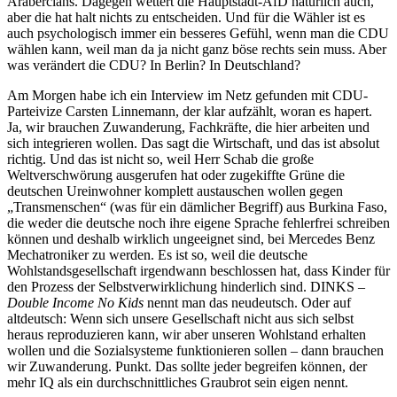
Araberclans. Dagegen wettert die Hauptstadt-AfD natürlich auch,
aber die hat halt nichts zu entscheiden. Und für die Wähler ist es
auch psychologisch immer ein besseres Gefühl, wenn man die CDU
wählen kann, weil man da ja nicht ganz böse rechts sein muss. Aber
was verändert die CDU? In Berlin? In Deutschland?
Am Morgen habe ich ein Interview im Netz gefunden mit CDU-
Parteivize Carsten Linnemann, der klar aufzählt, woran es hapert.
Ja, wir brauchen Zuwanderung, Fachkräfte, die hier arbeiten und
sich integrieren wollen. Das sagt die Wirtschaft, und das ist absolut
richtig. Und das ist nicht so, weil Herr Schab die große
Weltverschwörung ausgerufen hat oder zugekiffte Grüne die
deutschen Ureinwohner komplett austauschen wollen gegen
„Transmenschen“ (was für ein dämlicher Begriff) aus Burkina Faso,
die weder die deutsche noch ihre eigene Sprache fehlerfrei schreiben
können und deshalb wirklich ungeeignet sind, bei Mercedes Benz
Mechatroniker zu werden. Es ist so, weil die deutsche
Wohlstandsgesellschaft irgendwann beschlossen hat, dass Kinder für
den Prozess der Selbstverwirklichung hinderlich sind. DINKS –
Double Income No Kids
nennt man das neudeutsch. Oder auf
altdeutsch: Wenn sich unsere Gesellschaft nicht aus sich selbst
heraus reproduzieren kann, wir aber unseren Wohlstand erhalten
wollen und die Sozialsysteme funktionieren sollen – dann brauchen
wir Zuwanderung. Punkt. Das sollte jeder begreifen können, der
mehr IQ als ein durchschnittliches Graubrot sein eigen nennt.