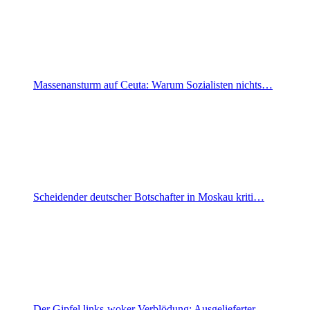
Massenansturm auf Ceuta: Warum Sozialisten nichts…
Scheidender deutscher Botschafter in Moskau kriti…
Der Gipfel links-woker Verblödung: Ausgelieferter…