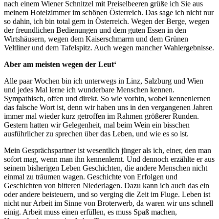
nach einem Wiener Schnitzel mit Preiselbeeren grüße ich Sie aus
meinem Hotelzimmer im schönen Österreich. Das sage ich nicht nur
so dahin, ich bin total gern in Österreich. Wegen der Berge, wegen
der freundlichen Bedienungen und dem guten Essen in den
Wirtshäusern, wegen dem Kaiserschmarrn und dem Grünen
Veltliner und dem Tafelspitz. Auch wegen mancher Wahlergebnisse.
Aber am meisten wegen der Leut‘
Alle paar Wochen bin ich unterwegs in Linz, Salzburg und Wien
und jedes Mal lerne ich wunderbare Menschen kennen.
Sympathisch, offen und direkt. So wie vorhin, wobei kennenlernen
das falsche Wort ist, denn wir haben uns in den vergangenen Jahren
immer mal wieder kurz getroffen im Rahmen größerer Runden.
Gestern hatten wir Gelegenheit, mal beim Wein ein bisschen
ausführlicher zu sprechen über das Leben, und wie es so ist.
Mein Gesprächspartner ist wesentlich jünger als ich, einer, den man
sofort mag, wenn man ihn kennenlernt. Und dennoch erzählte er aus
seinem bisherigen Leben Geschichten, die andere Menschen nicht
einmal zu träumen wagen. Geschichte von Erfolgen und
Geschichten von bitteren Niederlagen. Dazu kann ich auch das ein
oder andere beisteuern, und so verging die Zeit im Fluge. Leben ist
nicht nur Arbeit im Sinne von Broterwerb, da waren wir uns schnell
einig. Arbeit muss einen erfüllen, es muss Spaß machen,