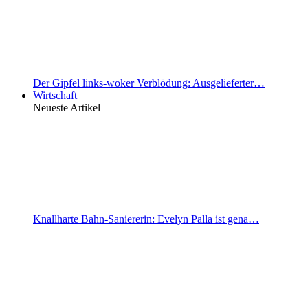
Der Gipfel links-woker Verblödung: Ausgelieferter…
Wirtschaft
Neueste Artikel
Knallharte Bahn-Saniererin: Evelyn Palla ist gena…