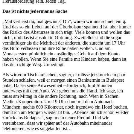
Herausforderung sein. Jeden Tag.
Das ist nichts jedermanns Sache
„Mal verlierst du, mal gewinnst Du“, waren wir uns schnell einig.
Und das so ein Leben auf der Überholspur spannend ist, aber immer
das Risiko des Absturzes in sich trägt. Viele können und wollen das
nicht, und das ist absolut in Ordnung. Zweifellos sind die sogar
vernünftiger als die Mehrheit der anderen, die zurecht um 17 Uhr
das Büro verlassen und ihre Ruhe haben wollen. Und am
Monatsersten pünktlich ein anständiges Gehalt auf dem Konto
haben wollen. Wenn Sie eine Familie mit Kindern haben, dann ist
das der richtige Weg. Unbedingt.
Als wir vom Tisch aufstehen, sagt er, er müsse jetzt noch ein paar
Stunden schlafen, weil er morgen einen Banktermin in Budapest
habe. Da sei seine Anwesenheit erforderlich, fünf Stunden
unterwegs mit dem Auto. Wir geben uns die Hand. Ich sage, ich
muss am Mittag in die andere Richtung, nach Wien in Sachen
Medien-Kooperation. Um 19 Uhr dann mit dem Auto nach
München, nachts 600 Kilometer, noch irgendwo ein Hotel buchen,
damit ich am Morgen wieder fit bin. „Abends bin ich schon wieder
zurück aus Budapest“, sagt mein neuer Freund. Und wir
vereinbaren, dass wir später auf der Autobahn miteinander
telefonieren, wie es so gelaufen ist…