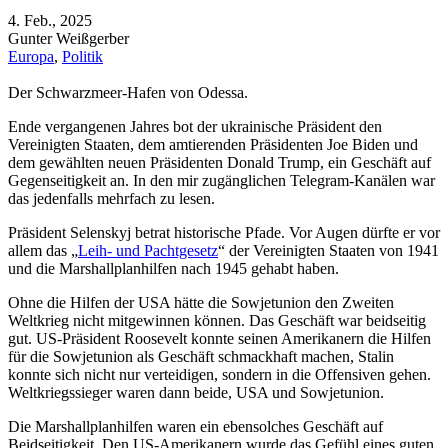
4. Feb., 2025
Gunter Weißgerber
Europa
,
Politik
Der Schwarzmeer-Hafen von Odessa.
Ende vergangenen Jahres bot der ukrainische Präsident den
Vereinigten Staaten, dem amtierenden Präsidenten Joe Biden und
dem gewählten neuen Präsidenten Donald Trump, ein Geschäft auf
Gegenseitigkeit an. In den mir zugänglichen Telegram-Kanälen war
das jedenfalls mehrfach zu lesen.
Präsident Selenskyj betrat historische Pfade. Vor Augen dürfte er vor
allem das „
Leih- und Pachtgesetz
“ der Vereinigten Staaten von 1941
und die Marshallplanhilfen nach 1945 gehabt haben.
Ohne die Hilfen der USA hätte die Sowjetunion den Zweiten
Weltkrieg nicht mitgewinnen können. Das Geschäft war beidseitig
gut. US-Präsident Roosevelt konnte seinen Amerikanern die Hilfen
für die Sowjetunion als Geschäft schmackhaft machen, Stalin
konnte sich nicht nur verteidigen, sondern in die Offensiven gehen.
Weltkriegssieger waren dann beide, USA und Sowjetunion.
Die Marshallplanhilfen waren ein ebensolches Geschäft auf
Beidseitigkeit. Den US-Amerikanern wurde das Gefühl eines guten