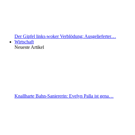
Der Gipfel links-woker Verblödung: Ausgelieferter…
Wirtschaft
Neueste Artikel
Knallharte Bahn-Saniererin: Evelyn Palla ist gena…