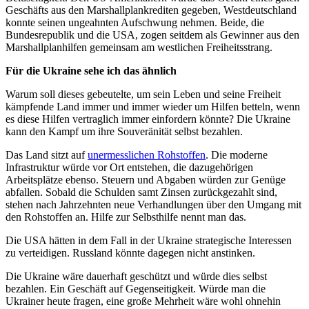
Geschäfts aus den Marshallplankrediten gegeben, Westdeutschland
konnte seinen ungeahnten Aufschwung nehmen. Beide, die
Bundesrepublik und die USA, zogen seitdem als Gewinner aus den
Marshallplanhilfen gemeinsam am westlichen Freiheitsstrang.
Für die Ukraine sehe ich das ähnlich
Warum soll dieses gebeutelte, um sein Leben und seine Freiheit
kämpfende Land immer und immer wieder um Hilfen betteln, wenn
es diese Hilfen vertraglich immer einfordern könnte? Die Ukraine
kann den Kampf um ihre Souveränität selbst bezahlen.
Das Land sitzt auf
unermesslichen Rohstoffen
. Die moderne
Infrastruktur würde vor Ort entstehen, die dazugehörigen
Arbeitsplätze ebenso. Steuern und Abgaben würden zur Genüge
abfallen. Sobald die Schulden samt Zinsen zurückgezahlt sind,
stehen nach Jahrzehnten neue Verhandlungen über den Umgang mit
den Rohstoffen an. Hilfe zur Selbsthilfe nennt man das.
Die USA hätten in dem Fall in der Ukraine strategische Interessen
zu verteidigen. Russland könnte dagegen nicht anstinken.
Die Ukraine wäre dauerhaft geschützt und würde dies selbst
bezahlen. Ein Geschäft auf Gegenseitigkeit. Würde man die
Ukrainer heute fragen, eine große Mehrheit wäre wohl ohnehin