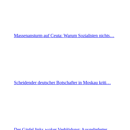
Massenansturm auf Ceuta: Warum Sozialisten nichts…
Scheidender deutscher Botschafter in Moskau kriti…
Der Gipfel links-woker Verblödung: Ausgelieferter…