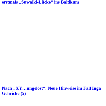
erstmals „Suwalki-Lücke“ ins Baltikum
Nach „XY…ungelöst“: Neue Hinweise im Fall Inga
Gehricke (5)