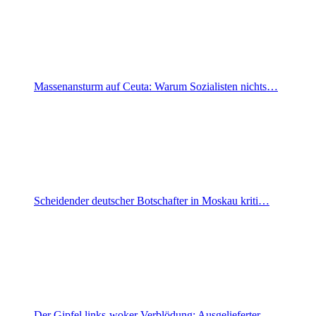
Massenansturm auf Ceuta: Warum Sozialisten nichts…
Scheidender deutscher Botschafter in Moskau kriti…
Der Gipfel links-woker Verblödung: Ausgelieferter…