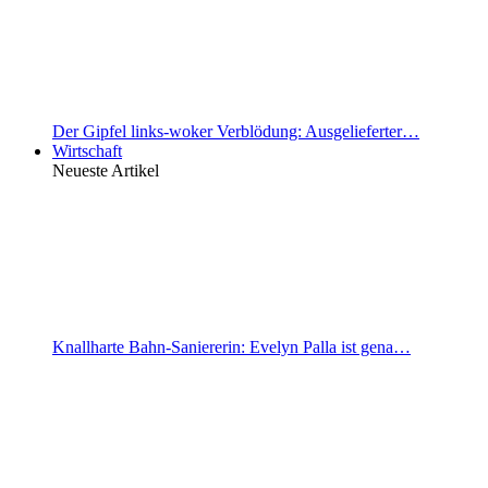
Der Gipfel links-woker Verblödung: Ausgelieferter…
Wirtschaft
Neueste Artikel
Knallharte Bahn-Saniererin: Evelyn Palla ist gena…