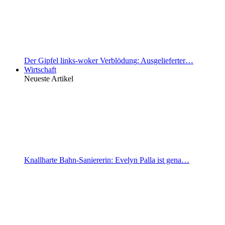
Der Gipfel links-woker Verblödung: Ausgelieferter…
Wirtschaft
Neueste Artikel
Knallharte Bahn-Saniererin: Evelyn Palla ist gena…