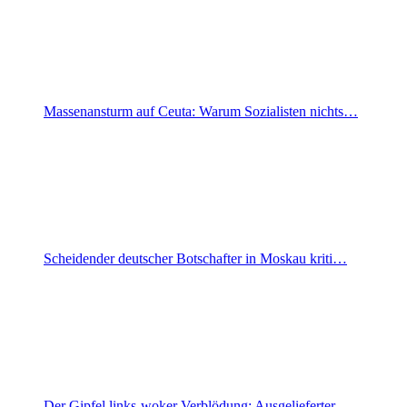
Massenansturm auf Ceuta: Warum Sozialisten nichts…
Scheidender deutscher Botschafter in Moskau kriti…
Der Gipfel links-woker Verblödung: Ausgelieferter…