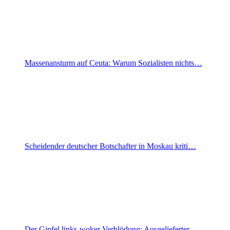
Massenansturm auf Ceuta: Warum Sozialisten nichts…
Scheidender deutscher Botschafter in Moskau kriti…
Der Gipfel links-woker Verblödung: Ausgelieferter…