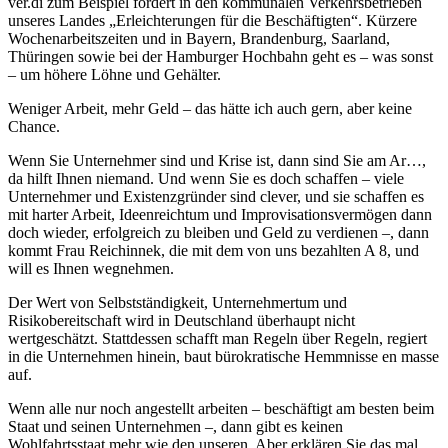
ver.di zum Beispiel fordert in den kommunalen Verkehrsbetrieben
unseres Landes „Erleichterungen für die Beschäftigten“. Kürzere
Wochenarbeitszeiten und in Bayern, Brandenburg, Saarland,
Thüringen sowie bei der Hamburger Hochbahn geht es – was sonst
– um höhere Löhne und Gehälter.
Weniger Arbeit, mehr Geld – das hätte ich auch gern, aber keine
Chance.
Wenn Sie Unternehmer sind und Krise ist, dann sind Sie am Ar…,
da hilft Ihnen niemand. Und wenn Sie es doch schaffen – viele
Unternehmer und Existenzgründer sind clever, und sie schaffen es
mit harter Arbeit, Ideenreichtum und Improvisationsvermögen dann
doch wieder, erfolgreich zu bleiben und Geld zu verdienen –, dann
kommt Frau Reichinnek, die mit dem von uns bezahlten A 8, und
will es Ihnen wegnehmen.
Der Wert von Selbstständigkeit, Unternehmertum und
Risikobereitschaft wird in Deutschland überhaupt nicht
wertgeschätzt. Stattdessen schafft man Regeln über Regeln, regiert
in die Unternehmen hinein, baut bürokratische Hemmnisse en masse
auf.
Wenn alle nur noch angestellt arbeiten – beschäftigt am besten beim
Staat und seinen Unternehmen –, dann gibt es keinen
Wohlfahrtsstaat mehr wie den unseren. Aber erklären Sie das mal