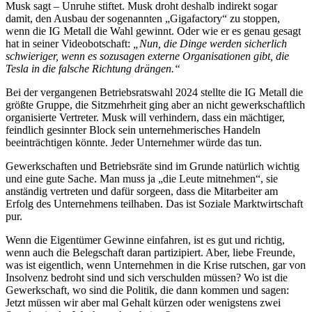
Musk sagt – Unruhe stiftet. Musk droht deshalb indirekt sogar
damit, den Ausbau der sogenannten „Gigafactory“ zu stoppen,
wenn die IG Metall die Wahl gewinnt. Oder wie er es genau gesagt
hat in seiner Videobotschaft:
„Nun, die Dinge werden sicherlich
schwieriger, wenn es sozusagen externe Organisationen gibt, die
Tesla in die falsche Richtung drängen.“
Bei der vergangenen Betriebsratswahl 2024 stellte die IG Metall die
größte Gruppe, die Sitzmehrheit ging aber an nicht gewerkschaftlich
organisierte Vertreter. Musk will verhindern, dass ein mächtiger,
feindlich gesinnter Block sein unternehmerisches Handeln
beeinträchtigen könnte. Jeder Unternehmer würde das tun.
Gewerkschaften und Betriebsräte sind im Grunde natürlich wichtig
und eine gute Sache. Man muss ja „die Leute mitnehmen“, sie
anständig vertreten und dafür sorgeen, dass die Mitarbeiter am
Erfolg des Unternehmens teilhaben. Das ist Soziale Marktwirtschaft
pur.
Wenn die Eigentümer Gewinne einfahren, ist es gut und richtig,
wenn auch die Belegschaft daran partizipiert. Aber, liebe Freunde,
was ist eigentlich, wenn Unternehmen in die Krise rutschen, gar von
Insolvenz bedroht sind und sich verschulden müssen? Wo ist die
Gewerkschaft, wo sind die Politik, die dann kommen und sagen:
Jetzt müssen wir aber mal Gehalt kürzen oder wenigstens zwei