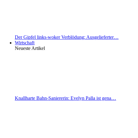
Der Gipfel links-woker Verblödung: Ausgelieferter…
Wirtschaft
Neueste Artikel
Knallharte Bahn-Saniererin: Evelyn Palla ist gena…