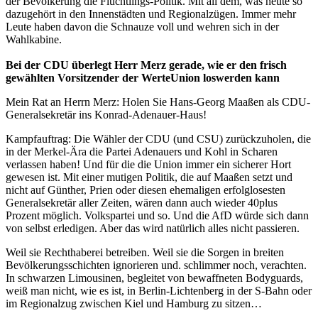
der Bevölkerung die Flüchtlings-Politik. Mit all dem, was heute so
dazugehört in den Innenstädten und Regionalzügen. Immer mehr
Leute haben davon die Schnauze voll und wehren sich in der
Wahlkabine.
Bei der CDU überlegt Herr Merz gerade, wie er den frisch
gewählten Vorsitzender der WerteUnion loswerden kann
Mein Rat an Herrn Merz: Holen Sie Hans-Georg Maaßen als CDU-
Generalsekretär ins Konrad-Adenauer-Haus!
Kampfauftrag: Die Wähler der CDU (und CSU) zurückzuholen, die
in der Merkel-Ära die Partei Adenauers und Kohl in Scharen
verlassen haben! Und für die die Union immer ein sicherer Hort
gewesen ist. Mit einer mutigen Politik, die auf Maaßen setzt und
nicht auf Günther, Prien oder diesen ehemaligen erfolglosesten
Generalsekretär aller Zeiten, wären dann auch wieder 40plus
Prozent möglich. Volkspartei und so. Und die AfD würde sich dann
von selbst erledigen. Aber das wird natürlich alles nicht passieren.
Weil sie Rechthaberei betreiben. Weil sie die Sorgen in breiten
Bevölkerungsschichten ignorieren und. schlimmer noch, verachten.
In schwarzen Limousinen, begleitet von bewaffneten Bodyguards,
weiß man nicht, wie es ist, in Berlin-Lichtenberg in der S-Bahn oder
im Regionalzug zwischen Kiel und Hamburg zu sitzen…