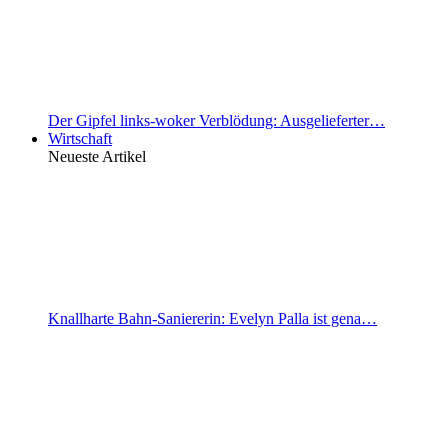
Der Gipfel links-woker Verblödung: Ausgelieferter…
Wirtschaft
Neueste Artikel
Knallharte Bahn-Saniererin: Evelyn Palla ist gena…