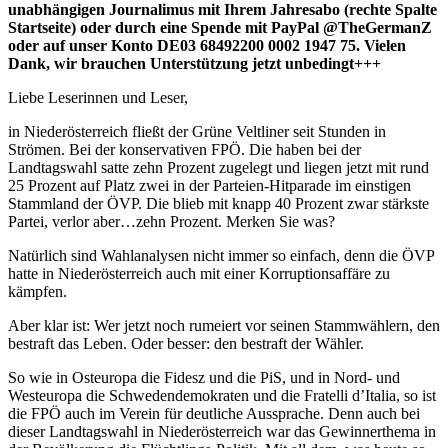
unabhängigen Journalimus mit Ihrem Jahresabo (rechte Spalte
Startseite) oder durch eine Spende mit PayPal @TheGermanZ
oder auf unser Konto DE03 68492200 0002 1947 75. Vielen
Dank, wir brauchen Unterstützung jetzt unbedingt+++
Liebe Leserinnen und Leser,
in Niederösterreich fließt der Grüne Veltliner seit Stunden in
Strömen. Bei der konservativen FPÖ. Die haben bei der
Landtagswahl satte zehn Prozent zugelegt und liegen jetzt mit rund
25 Prozent auf Platz zwei in der Parteien-Hitparade im einstigen
Stammland der ÖVP. Die blieb mit knapp 40 Prozent zwar stärkste
Partei, verlor aber…zehn Prozent. Merken Sie was?
Natürlich sind Wahlanalysen nicht immer so einfach, denn die ÖVP
hatte in Niederösterreich auch mit einer Korruptionsaffäre zu
kämpfen.
Aber klar ist: Wer jetzt noch rumeiert vor seinen Stammwählern, den
bestraft das Leben. Oder besser: den bestraft der Wähler.
So wie in Osteuropa die Fidesz und die PiS, und in Nord- und
Westeuropa die Schwedendemokraten und die Fratelli d’Italia, so ist
die FPÖ auch im Verein für deutliche Aussprache. Denn auch bei
dieser Landtagswahl in Niederösterreich war das Gewinnerthema in