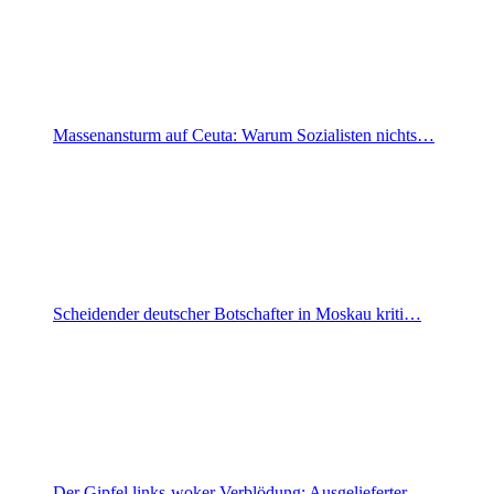
Massenansturm auf Ceuta: Warum Sozialisten nichts…
Scheidender deutscher Botschafter in Moskau kriti…
Der Gipfel links-woker Verblödung: Ausgelieferter…