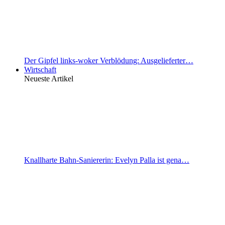
Der Gipfel links-woker Verblödung: Ausgelieferter…
Wirtschaft
Neueste Artikel
Knallharte Bahn-Saniererin: Evelyn Palla ist gena…