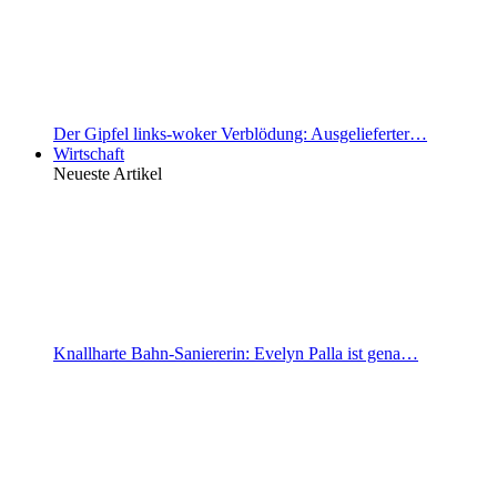
Der Gipfel links-woker Verblödung: Ausgelieferter…
Wirtschaft
Neueste Artikel
Knallharte Bahn-Saniererin: Evelyn Palla ist gena…