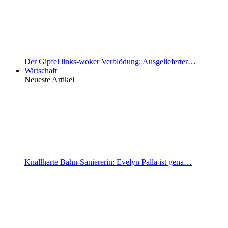
Der Gipfel links-woker Verblödung: Ausgelieferter…
Wirtschaft
Neueste Artikel
Knallharte Bahn-Saniererin: Evelyn Palla ist gena…