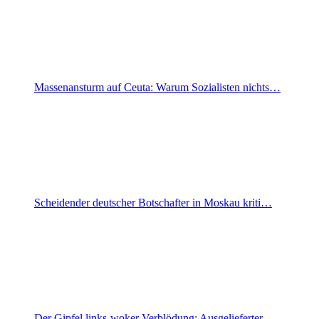
Massenansturm auf Ceuta: Warum Sozialisten nichts…
Scheidender deutscher Botschafter in Moskau kriti…
Der Gipfel links-woker Verblödung: Ausgelieferter…