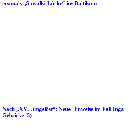
erstmals „Suwalki-Lücke“ ins Baltikum
Nach „XY…ungelöst“: Neue Hinweise im Fall Inga
Gehricke (5)