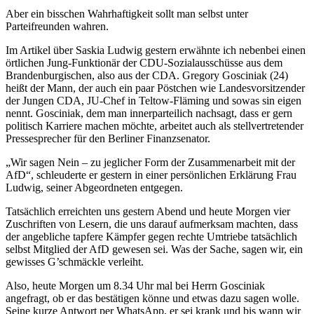
Aber ein bisschen Wahrhaftigkeit sollt man selbst unter
Parteifreunden wahren.
Im Artikel über Saskia Ludwig gestern erwähnte ich nebenbei einen
örtlichen Jung-Funktionär der CDU-Sozialausschüsse aus dem
Brandenburgischen, also aus der CDA. Gregory Gosciniak (24)
heißt der Mann, der auch ein paar Pöstchen wie Landesvorsitzender
der Jungen CDA, JU-Chef in Teltow-Fläming und sowas sin eigen
nennt. Gosciniak, dem man innerparteilich nachsagt, dass er gern
politisch Karriere machen möchte, arbeitet auch als stellvertretender
Pressesprecher für den Berliner Finanzsenator.
„Wir sagen Nein – zu jeglicher Form der Zusammenarbeit mit der
AfD“, schleuderte er gestern in einer persönlichen Erklärung Frau
Ludwig, seiner Abgeordneten entgegen.
Tatsächlich erreichten uns gestern Abend und heute Morgen vier
Zuschriften von Lesern, die uns darauf aufmerksam machten, dass
der angebliche tapfere Kämpfer gegen rechte Umtriebe tatsächlich
selbst Mitglied der AfD gewesen sei. Was der Sache, sagen wir, ein
gewisses G’schmäckle verleiht.
Also, heute Morgen um 8.34 Uhr mal bei Herrn Gosciniak
angefragt, ob er das bestätigen könne und etwas dazu sagen wolle.
Seine kurze Antwort per WhatsApp, er sei krank und bis wann wir