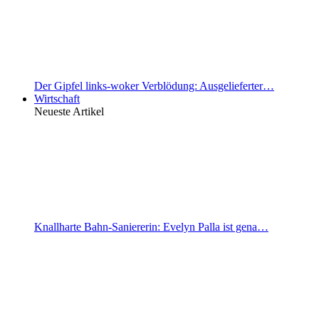
Der Gipfel links-woker Verblödung: Ausgelieferter…
Wirtschaft
Neueste Artikel
Knallharte Bahn-Saniererin: Evelyn Palla ist gena…