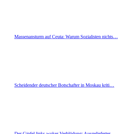
Massenansturm auf Ceuta: Warum Sozialisten nichts…
Scheidender deutscher Botschafter in Moskau kriti…
Der Gipfel links-woker Verblödung: Ausgelieferter…