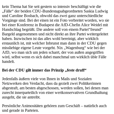
kein Thema hat Sie seit gestern so intensiv beschäftigt wie die
„Fälle“ der beiden CDU-Bundestagsabgeordneten Saskia Ludwig
und Caroline Bosbach, obwohl das zwei ganz unterschiedliche
Vorgänge sind. Bei der einen ist ein Foto verbreitet worden, wo sie
bei einer Konferenz in Budapest die AfD-Chefin Alice Weidel mit
Handschlag begrüßt. Die andere soll von einem Partei“freund“
Bargeld angenommen und nicht direkt an ihre Partei weitergeleitet
haben. Inzwischen ist das alles wohl bereinigt, aber wirklich
erstaunlich ist, mit welcher Inbrunst man dann in der CDU gegen
missliebige eigene Leute vorgeht. Nix „Wagenburg“ wie bei der
AfD, wo man sich um jeden scharrt, der von außen angegriffen
wird, selbst wenn es sich dabei manchmal um wirklich üble Fälle
handelt.
Bei der CDU gilt immer das Prinzip „feste druff“
Jedenfalls äußern viele von Ihnen in Mails und Sozialen
Netzwerken den Verdacht, dass da gezielt zwei Politikerinnen
abgestraft, am besten abgeschossen, werden sollen, bei denen man
zurecht innerparteilich von einer wertkonservativen Grundhaltung
ausgeht, die sie antreibt.
Persönliche Animositäten gehören zum Geschäft – natürlich auch
und gerade in Parteien.