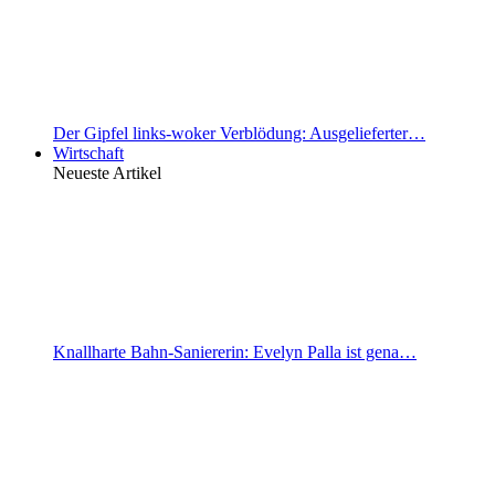
Der Gipfel links-woker Verblödung: Ausgelieferter…
Wirtschaft
Neueste Artikel
Knallharte Bahn-Saniererin: Evelyn Palla ist gena…