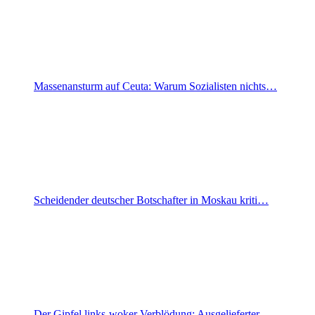
Massenansturm auf Ceuta: Warum Sozialisten nichts…
Scheidender deutscher Botschafter in Moskau kriti…
Der Gipfel links-woker Verblödung: Ausgelieferter…