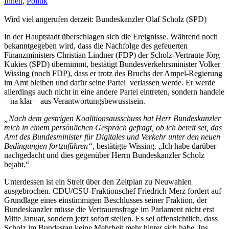
Innen
,
Politik
Wird viel angerufen derzeit: Bundeskanzler Olaf Scholz (SPD)
In der Hauptstadt überschlagen sich die Ereignisse. Während noch
bekanntgegeben wird, dass die Nachfolge des gefeuerten
Finanzministers Christian Lindner (FDP) der Scholz-Vertraute Jörg
Kukies (SPD) übernimmt, bestätigt Bundesverkehrsminister Volker
Wissing (noch FDP), dass er trotz des Bruchs der Ampel-Regierung
im Amt bleiben und dafür seine Partei verlassen werde. Er werde
allerdings auch nicht in eine andere Partei eintreten, sondern handele
– na klar – aus Verantwortungsbewusstsein.
„Nach dem gestrigen Koalitionsausschuss hat Herr Bundeskanzler
mich in einem persönlichen Gespräch gefragt, ob ich bereit sei, das
Amt des Bundesminister für Digitales und Verkehr unter den neuen
Bedingungen fortzuführen“
, bestätigte Wissing. „Ich habe darüber
nachgedacht und dies gegenüber Herrn Bundeskanzler Scholz
bejaht.“
Unterdessen ist ein Streit über den Zeitplan zu Neuwahlen
ausgebrochen. CDU/CSU-Fraktionschef Friedrich Merz fordert auf
Grundlage eines einstimmigen Beschlusses seiner Fraktion, der
Bundeskanzler müsse die Vertrauensfrage im Parlament nicht erst
Mitte Januar, sondern jetzt sofort stellen. Es sei offensichtlich, dass
Scholz im Bundestag keine Mehrheit mehr hinter sich habe. Ins