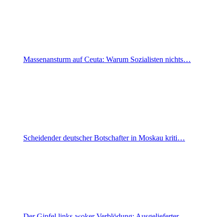
Massenansturm auf Ceuta: Warum Sozialisten nichts…
Scheidender deutscher Botschafter in Moskau kriti…
Der Gipfel links-woker Verblödung: Ausgelieferter…