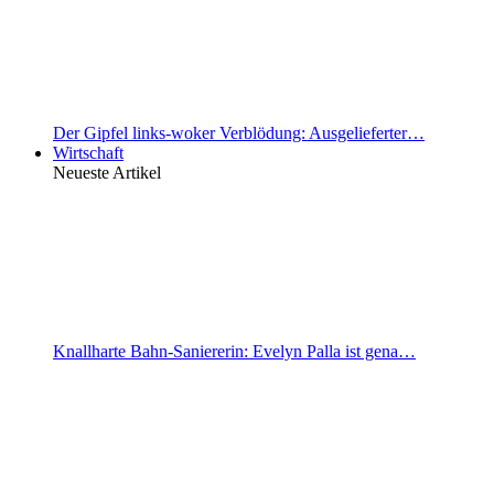
Der Gipfel links-woker Verblödung: Ausgelieferter…
Wirtschaft
Neueste Artikel
Knallharte Bahn-Saniererin: Evelyn Palla ist gena…