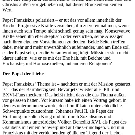
Christus außen vor geblieben ist, hat dieser Brückenbau keinen
Wert.
Papst Franziskus polarisiert – er tut das vor allem innerhalb der
Kirche. Progressive Kräfte versuchen, ihn zu vereinnahmen, wenn
ihnen auch sein Tempo nicht schnell genug sein mag. Konservative
Kräfte sehen ihn eher skeptisch oder versuchen, seine Aussagen
nach ihren eigenen Vorstellungen zu deuten. Beide Seiten treffen
dabei mehr und mehr unversöhnlich aufeinander, und am Ende soll
es der Papst sein, der die Verantwortung trägt: Müsste er sich nicht
klarer äußern, wie er es mit der Ehe hält, mit Beichte und
Eucharistie, mit Homosexuellen, mit anderen Religionen?
Der Papst der Liebe
Papst Franziskus‘ Thema ist – nachdem er mit der Mission gestartet
ist – das der Barmherzigkeit. Bevor jetzt wieder alle JPII- und
BXVI-Fans meckern: Das heißt nicht, dass die das Thema außen
vor gelassen hätten. Vor kurzem habe ich einen Vortrag gehört, in
dem es unternommen wurde, den Pontifikaten unterschiedliche
Schwerpunkte zuzuordnen. Johannes Paul II. als Papst der
Hoffnung im kalten Krieg und für durch Sozialismus und
Kommunismus unterdrückte Völker. Benedikt XVI. als Papst des
Glaubens mit einem Schwerpunkt auf die Grundlagen. Und nun
Franziskus mit der verbleibenden göttlichen Tugend der Liebe,