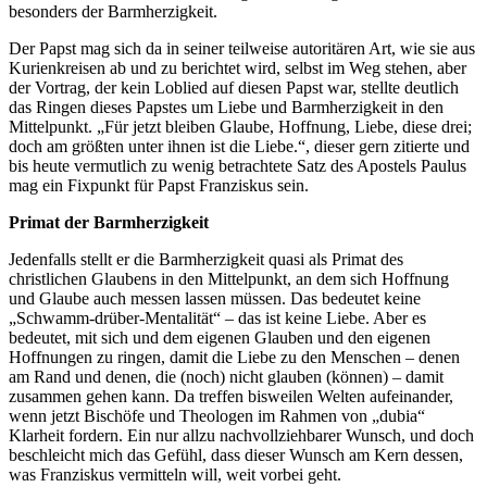
besonders der Barmherzigkeit.
Der Papst mag sich da in seiner teilweise autoritären Art, wie sie aus
Kurienkreisen ab und zu berichtet wird, selbst im Weg stehen, aber
der Vortrag, der kein Loblied auf diesen Papst war, stellte deutlich
das Ringen dieses Papstes um Liebe und Barmherzigkeit in den
Mittelpunkt. „Für jetzt bleiben Glaube, Hoffnung, Liebe, diese drei;
doch am größten unter ihnen ist die Liebe.“, dieser gern zitierte und
bis heute vermutlich zu wenig betrachtete Satz des Apostels Paulus
mag ein Fixpunkt für Papst Franziskus sein.
Primat der Barmherzigkeit
Jedenfalls stellt er die Barmherzigkeit quasi als Primat des
christlichen Glaubens in den Mittelpunkt, an dem sich Hoffnung
und Glaube auch messen lassen müssen. Das bedeutet keine
„Schwamm-drüber-Mentalität“ – das ist keine Liebe. Aber es
bedeutet, mit sich und dem eigenen Glauben und den eigenen
Hoffnungen zu ringen, damit die Liebe zu den Menschen – denen
am Rand und denen, die (noch) nicht glauben (können) – damit
zusammen gehen kann. Da treffen bisweilen Welten aufeinander,
wenn jetzt Bischöfe und Theologen im Rahmen von „dubia“
Klarheit fordern. Ein nur allzu nachvollziehbarer Wunsch, und doch
beschleicht mich das Gefühl, dass dieser Wunsch am Kern dessen,
was Franziskus vermitteln will, weit vorbei geht.