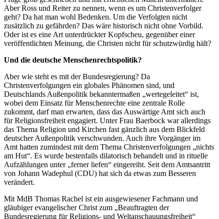
Aber Ross und Reiter zu nennen, wenn es um Christenverfolger
geht? Da hat man wohl Bedenken. Um die Verfolgten nicht
zusätzlich zu gefährden? Das wäre historisch nicht ohne Vorbild.
Oder ist es eine Art unterdrückter Kopfscheu, gegenüber einer
veröffentlichten Meinung, die Christen nicht für schutzwürdig hält?
Und die deutsche Menschenrechtspolitik?
Aber wie steht es mit der Bundesregierung? Da
Christenverfolgungen ein globales Phänomen sind, und
Deutschlands Außenpolitik bekanntermaßen „wertegeleitet“ ist,
wobei dem Einsatz für Menschenrechte eine zentrale Rolle
zukommt, darf man erwarten, dass das Auswärtige Amt sich auch
für Religionsfreiheit engagiert. Unter Frau Baerbock war allerdings
das Thema Religion und Kirchen fast gänzlich aus dem Blickfeld
deutscher Außenpolitik verschwunden. Auch ihre Vorgänger im
Amt hatten zumindest mit dem Thema Christenverfolgungen „nichts
am Hut“. Es wurde bestenfalls dilatorisch behandelt und in rituelle
Aufzählungen unter „ferner liefen“ eingereiht. Seit dem Amtsantritt
von Johann Wadephul (CDU) hat sich da etwas zum Besseren
verändert.
Mit MdB Thomas Rachel ist ein ausgewiesener Fachmann und
gläubiger evangelischer Christ zum „Beauftragten der
Bundesregierung für Religions- und Weltanschauungsfreiheit“