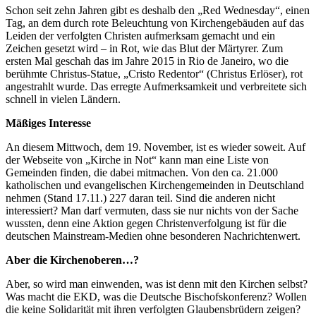
Schon seit zehn Jahren gibt es deshalb den „Red Wednesday“, einen
Tag, an dem durch rote Beleuchtung von Kirchengebäuden auf das
Leiden der verfolgten Christen aufmerksam gemacht und ein
Zeichen gesetzt wird – in Rot, wie das Blut der Märtyrer. Zum
ersten Mal geschah das im Jahre 2015 in Rio de Janeiro, wo die
berühmte Christus-Statue, „Cristo Redentor“ (Christus Erlöser), rot
angestrahlt wurde. Das erregte Aufmerksamkeit und verbreitete sich
schnell in vielen Ländern.
Mäßiges Interesse
An diesem Mittwoch, dem 19. November, ist es wieder soweit. Auf
der Webseite von „Kirche in Not“ kann man eine Liste von
Gemeinden finden, die dabei mitmachen. Von den ca. 21.000
katholischen und evangelischen Kirchengemeinden in Deutschland
nehmen (Stand 17.11.) 227 daran teil. Sind die anderen nicht
interessiert? Man darf vermuten, dass sie nur nichts von der Sache
wussten, denn eine Aktion gegen Christenverfolgung ist für die
deutschen Mainstream-Medien ohne besonderen Nachrichtenwert.
Aber die Kirchenoberen…?
Aber, so wird man einwenden, was ist denn mit den Kirchen selbst?
Was macht die EKD, was die Deutsche Bischofskonferenz? Wollen
die keine Solidarität mit ihren verfolgten Glaubensbrüdern zeigen?