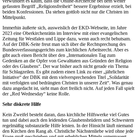
verwundert es kaum, dass die Online-Recherche bei dem weiter
gefassten Begriff „Religionsfreiheit“ bessere Ergebnisse erzielt, bei
beiden Konfessionen. Da stehen gottlob nicht nur die Christen im
Mittelpunkt.
Immerhin äußerte sich, ausweislich der EKD-Webseite, im Jahre
2023 eine Oberkirchenrätin im Interview mit einer evangelischen
Zeitung für Westfalen und Lippe dazu, wenn auch recht behutsam.
Auf der DBK-Seite freut man sich über die Rechtsprechung des
Bundesverfassungsgerichts zum kirchlichen Arbeitsrecht. Aber es
gibt auch einen Bericht über den „Internationalen Tag zum
Gedenken an die Opfer von Gewalttaten aus Gründen der Religion
oder des Glaubens“. Der war bisher auch nicht gerade ein Thema
für Schlagzeilen. Es gibt zudem einen Link zu einer „jährlichen
Initiative“ der DBK mit dem vielversprechenden Titel „Solidarität
mit verfolgten und bedrängten Christen in unserer Zeit“. Was genau
dazu angedacht ist, sieht man dort freilich nicht. Auf jeden Fall spielt
der „Red Wednesday“ keine Rolle.
Sehr diskrete Hilfe
Kein Zweifel besteht daran, dass kirchliche Hilfswerke viel Gutes
tun und dabei auch den leidenden Glaubensbrüdern und Schwestern
regelmäßig substanzielle Hilfe leisten. In der Hinsicht läuft niemand
den Kirchen den Rang ab. Christliche Nächstenliebe wird ohne jede
Frage groß geschrieben und mit erheblichen Mitteln untermauert.