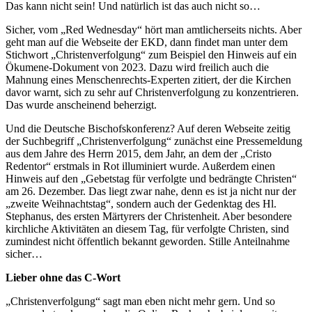
Das kann nicht sein! Und natürlich ist das auch nicht so…
Sicher, vom „Red Wednesday“ hört man amtlicherseits nichts. Aber
geht man auf die Webseite der EKD, dann findet man unter dem
Stichwort „Christenverfolgung“ zum Beispiel den Hinweis auf ein
Ökumene-Dokument von 2023. Dazu wird freilich auch die
Mahnung eines Menschenrechts-Experten zitiert, der die Kirchen
davor warnt, sich zu sehr auf Christenverfolgung zu konzentrieren.
Das wurde anscheinend beherzigt.
Und die Deutsche Bischofskonferenz? Auf deren Webseite zeitig
der Suchbegriff „Christenverfolgung“ zunächst eine Pressemeldung
aus dem Jahre des Herrn 2015, dem Jahr, an dem der „Cristo
Redentor“ erstmals in Rot illuminiert wurde. Außerdem einen
Hinweis auf den „Gebetstag für verfolgte und bedrängte Christen“
am 26. Dezember. Das liegt zwar nahe, denn es ist ja nicht nur der
„zweite Weihnachtstag“, sondern auch der Gedenktag des Hl.
Stephanus, des ersten Märtyrers der Christenheit. Aber besondere
kirchliche Aktivitäten an diesem Tag, für verfolgte Christen, sind
zumindest nicht öffentlich bekannt geworden. Stille Anteilnahme
sicher…
Lieber ohne das C-Wort
„Christenverfolgung“ sagt man eben nicht mehr gern. Und so