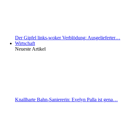
Der Gipfel links-woker Verblödung: Ausgelieferter…
Wirtschaft
Neueste Artikel
Knallharte Bahn-Saniererin: Evelyn Palla ist gena…