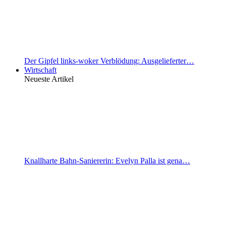
Der Gipfel links-woker Verblödung: Ausgelieferter…
Wirtschaft
Neueste Artikel
Knallharte Bahn-Saniererin: Evelyn Palla ist gena…