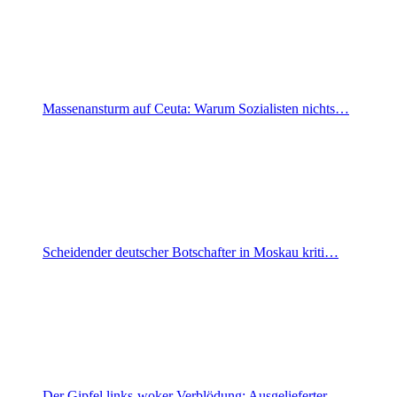
Massenansturm auf Ceuta: Warum Sozialisten nichts…
Scheidender deutscher Botschafter in Moskau kriti…
Der Gipfel links-woker Verblödung: Ausgelieferter…