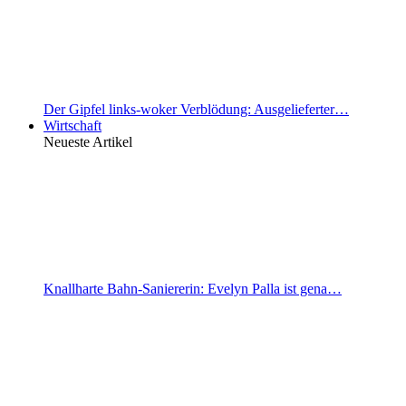
Der Gipfel links-woker Verblödung: Ausgelieferter…
Wirtschaft
Neueste Artikel
Knallharte Bahn-Saniererin: Evelyn Palla ist gena…