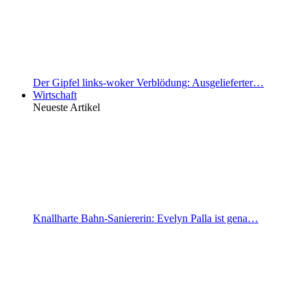
Der Gipfel links-woker Verblödung: Ausgelieferter…
Wirtschaft
Neueste Artikel
Knallharte Bahn-Saniererin: Evelyn Palla ist gena…