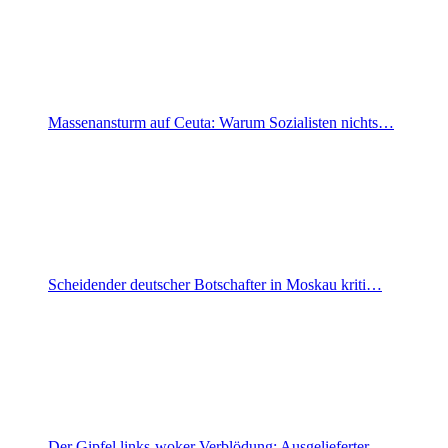
Massenansturm auf Ceuta: Warum Sozialisten nichts…
Scheidender deutscher Botschafter in Moskau kriti…
Der Gipfel links-woker Verblödung: Ausgelieferter…