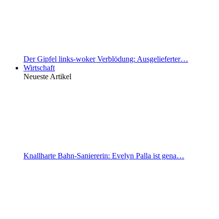
Der Gipfel links-woker Verblödung: Ausgelieferter…
Wirtschaft
Neueste Artikel
Knallharte Bahn-Saniererin: Evelyn Palla ist gena…