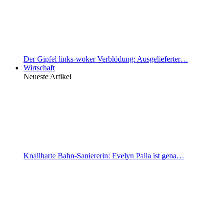
Der Gipfel links-woker Verblödung: Ausgelieferter…
Wirtschaft
Neueste Artikel
Knallharte Bahn-Saniererin: Evelyn Palla ist gena…