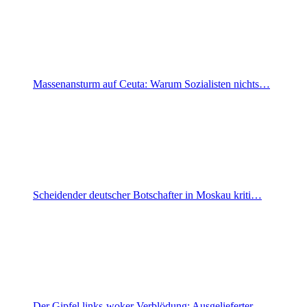
Massenansturm auf Ceuta: Warum Sozialisten nichts…
Scheidender deutscher Botschafter in Moskau kriti…
Der Gipfel links-woker Verblödung: Ausgelieferter…