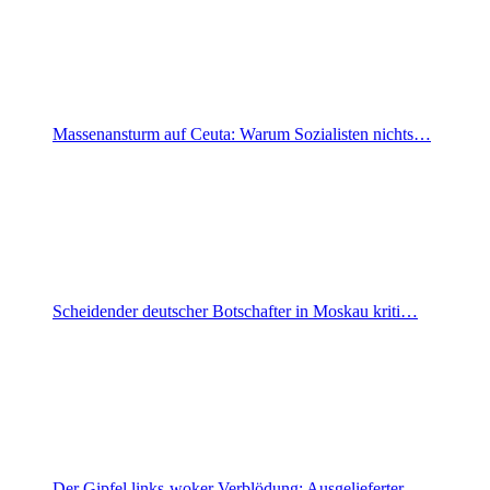
Massenansturm auf Ceuta: Warum Sozialisten nichts…
Scheidender deutscher Botschafter in Moskau kriti…
Der Gipfel links-woker Verblödung: Ausgelieferter…