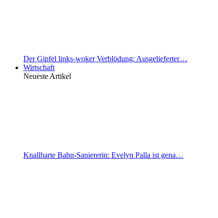
Der Gipfel links-woker Verblödung: Ausgelieferter…
Wirtschaft
Neueste Artikel
Knallharte Bahn-Saniererin: Evelyn Palla ist gena…