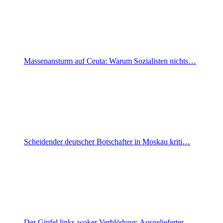
Massenansturm auf Ceuta: Warum Sozialisten nichts…
Scheidender deutscher Botschafter in Moskau kriti…
Der Gipfel links-woker Verblödung: Ausgelieferter…