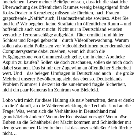
hochziehen. Leser meiner Beiträge wissen, dass ich die staatliche
Überwachung des öffentlichen Raumes wenig beängstigend finde.
Koks-Dealer in Kreuzberg müssen sie fürchten, nach Frauen
grapschende „Nafris“ auch, Handtaschendiebe sowieso. Aber Sie
und ich? Wir begehen keine Straftaten im öffentlichen Raum – und
hoffentlich auch sonst nicht. Nicht nur in Deutschland wurden
versuchte Terroranschläge aufgeklärt, Täter ermittelt und hinter
Schloss und Riegel gebracht – durch Videoüberwachung. Warum
sollen also nicht Polizisten vor Videobildschirmen oder demnächst
Computersysteme dabei zusehen, wenn ich durch die
Fußgängerzone von Gummersbach gehe, um in einer Apotheke
Aspirin zu kaufen? Sollen sie doch zuschauen, sollen sie mich doch
dabei scannen. Das ist mir der Zugewinn an öffentlicher Sicherheit
wert. Und – das belegen Umfragen in Deutschland auch – die große
Mehrheit unserer Bevölkerung sieht das ebenso. Deutschlands
Problem Nummer 1 derzeit ist die zunehmend fragile Sicherheit,
nicht ein paar Kameras im Zentrum von Bielefeld.
Lobo wird mich für diese Haltung als naiv betrachten, denn er denkt
an die Zukunft, an die Weiterentwicklung der Technik. Und an die
Frage: Was, wenn sich die Verhältnisse in Deutschland mal
grundsätzlich ändern? Wenn der Rechtsstaat versagt? Wenn böse
Buben an die Schalthebel der Macht kommen und Schindluder mit
den gewonnenen Daten treiben. Ist das auszuschließen? Ich fürchte
nicht…