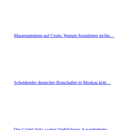
Massenansturm auf Ceuta: Warum Sozialisten nichts…
Scheidender deutscher Botschafter in Moskau kriti…
Der Gipfel links-woker Verblödung: Ausgelieferter…