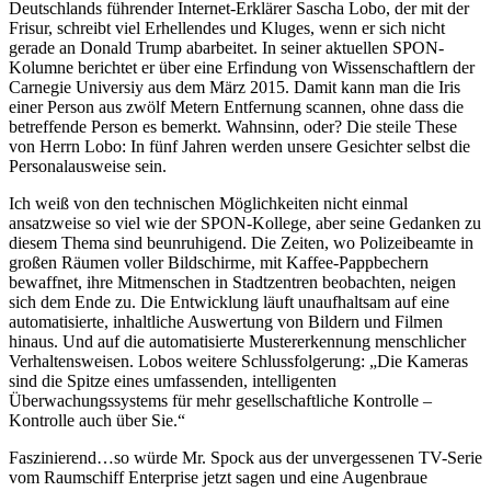
Deutschlands führender Internet-Erklärer Sascha Lobo, der mit der
Frisur, schreibt viel Erhellendes und Kluges, wenn er sich nicht
gerade an Donald Trump abarbeitet. In seiner aktuellen SPON-
Kolumne berichtet er über eine Erfindung von Wissenschaftlern der
Carnegie Universiy aus dem März 2015. Damit kann man die Iris
einer Person aus zwölf Metern Entfernung scannen, ohne dass die
betreffende Person es bemerkt. Wahnsinn, oder? Die steile These
von Herrn Lobo: In fünf Jahren werden unsere Gesichter selbst die
Personalausweise sein.
Ich weiß von den technischen Möglichkeiten nicht einmal
ansatzweise so viel wie der SPON-Kollege, aber seine Gedanken zu
diesem Thema sind beunruhigend. Die Zeiten, wo Polizeibeamte in
großen Räumen voller Bildschirme, mit Kaffee-Pappbechern
bewaffnet, ihre Mitmenschen in Stadtzentren beobachten, neigen
sich dem Ende zu. Die Entwicklung läuft unaufhaltsam auf eine
automatisierte, inhaltliche Auswertung von Bildern und Filmen
hinaus. Und auf die automatisierte Mustererkennung menschlicher
Verhaltensweisen. Lobos weitere Schlussfolgerung: „Die Kameras
sind die Spitze eines umfassenden, intelligenten
Überwachungssystems für mehr gesellschaftliche Kontrolle –
Kontrolle auch über Sie.“
Faszinierend…so würde Mr. Spock aus der unvergessenen TV-Serie
vom Raumschiff Enterprise jetzt sagen und eine Augenbraue