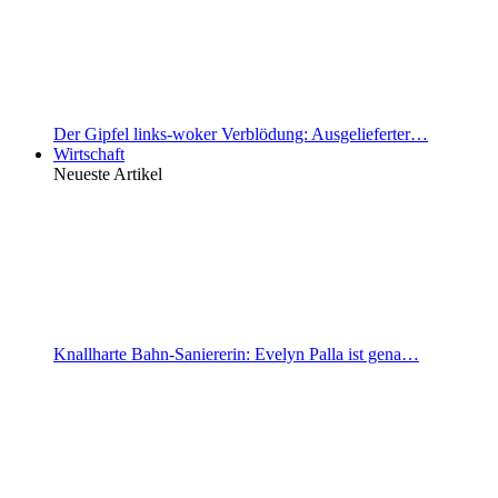
Der Gipfel links-woker Verblödung: Ausgelieferter…
Wirtschaft
Neueste Artikel
Knallharte Bahn-Saniererin: Evelyn Palla ist gena…