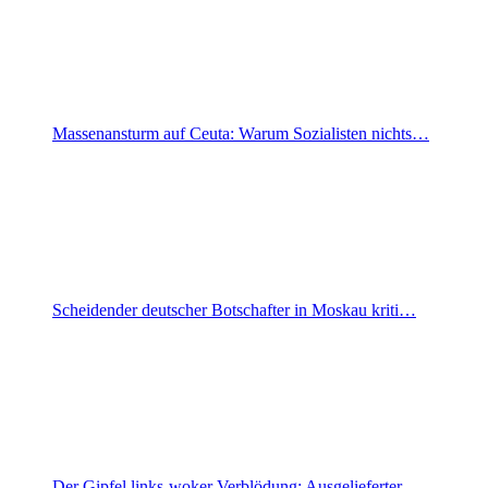
Massenansturm auf Ceuta: Warum Sozialisten nichts…
Scheidender deutscher Botschafter in Moskau kriti…
Der Gipfel links-woker Verblödung: Ausgelieferter…