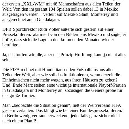
der ersten „XXL-WM“ mit 48 Mannschaften aus allen Teilen der
Welt. Von den insgesamt 104 Spielen sollen dabei 13 in Mexiko
ausgetragen werden – verteilt auf Mexiko-Stadt, Monterrey und
ausgerechnet auch Guadalajara.
DFB-Sportdirektor Rudi Völler äußerte sich gestern auf einer
Pressekonferenz alarmiert von den Bildern aus Mexiko und sagte, er
hoffe, dass sich die Lage in den kommenden Monaten wieder
beruhige.
Ja, das hoffen wir alle, aber das Prinzip Hoffnung kann ja nicht alles
sein.
Die FIFA rechnet mit Hunderttausenden Fußballfans aus allen
Teilen der Welt, aber wie soll das funktionieren, wenn derzeit die
Einheimischen nicht mehr wagen, aus ihren Häusern zu gehen?
Und: Ende März stehen erste wichtige internationale Playoff-Partien
in Guadalajara und Monterrey an, sozusagen die Generalprobe für
das große Turnier.
Man „beobachte die Situation genau“, ließ der Weltverband FIFA
gestern verlauten. Das klingt wie bei einer Bundespressekonferenz
in Berlin wenig vertrauenerweckend, jedenfalls ganz sicher nicht
nach einem Plan B.