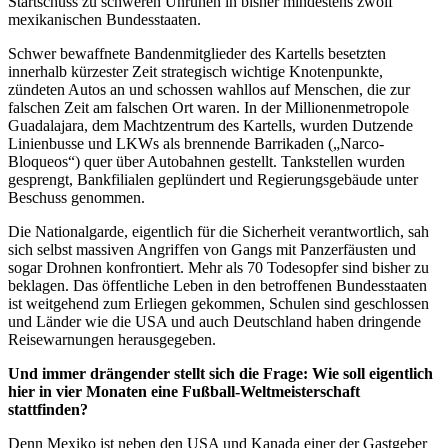
Startschuss zu schweren Unruhen in bisher mindestens zwölf
mexikanischen Bundesstaaten.
Schwer bewaffnete Bandenmitglieder des Kartells besetzten
innerhalb kürzester Zeit strategisch wichtige Knotenpunkte,
zündeten Autos an und schossen wahllos auf Menschen, die zur
falschen Zeit am falschen Ort waren. In der Millionenmetropole
Guadalajara, dem Machtzentrum des Kartells, wurden Dutzende
Linienbusse und LKWs als brennende Barrikaden („Narco-
Bloqueos“) quer über Autobahnen gestellt. Tankstellen wurden
gesprengt, Bankfilialen geplündert und Regierungsgebäude unter
Beschuss genommen.
Die Nationalgarde, eigentlich für die Sicherheit verantwortlich, sah
sich selbst massiven Angriffen von Gangs mit Panzerfäusten und
sogar Drohnen konfrontiert. Mehr als 70 Todesopfer sind bisher zu
beklagen. Das öffentliche Leben in den betroffenen Bundesstaaten
ist weitgehend zum Erliegen gekommen, Schulen sind geschlossen
und Länder wie die USA und auch Deutschland haben dringende
Reisewarnungen herausgegeben.
Und immer drängender stellt sich die Frage: Wie soll eigentlich
hier in vier Monaten eine Fußball-Weltmeisterschaft
stattfinden?
Denn Mexiko ist neben den USA und Kanada einer der Gastgeber