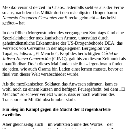
Mexiko versinkt derzeit im Chaos. Jedenfalls sieht es aus der Ferne
so aus, nachdem das Militär dort den mächtigsten Drogenbaron
Nemesio Oseguera Cervantes
zur Strecke gebracht – das heißt
getötet – hat.
In den frühen Morgenstunden des vergangenen Sonntags fand eine
Spezialeinheit der mexikanischen Armee, unterstützt durch
geheimdienstliche Erkenntnisse der US-Drogenbehörde DEA, das
Versteck von Cervantes in der abgelegenen Bergregion von
Tapalpa, Jalisco. „El Mencho“, Kopf des berüchtigten
Cártel de
Jalisco Nueva Generación
(CJNG), galt bis zu diesem Zeitpunkt als
unauffindbar. Doch dieses Mal fanden sie ihn – irgendwann finden
sie jeden, wie auch Osama bin Laden einst lernen musste, bevor er
final von dieser Welt verabschiedet wurde.
Als die mexikanischen Soldaten das Anwesen stürmten, kam es
wohl noch zu einem kurzen und heftigen Feuergefecht, bei dem „El
Mencho“ so schwer verletzt wurde, dass er noch während des
Transports im Militärhubschrauber starb.
Ein Sieg im Kampf gegen die Macht der Drogenkartelle –
zweifellos
Aber gleichzeitig auch – im wahrsten Sinne des Wortes – der