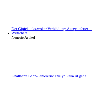
Der Gipfel links-woker Verblödung: Ausgelieferter…
Wirtschaft
Neueste Artikel
Knallharte Bahn-Saniererin: Evelyn Palla ist gena…