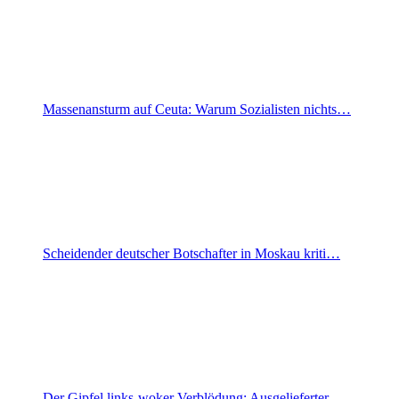
Massenansturm auf Ceuta: Warum Sozialisten nichts…
Scheidender deutscher Botschafter in Moskau kriti…
Der Gipfel links-woker Verblödung: Ausgelieferter…