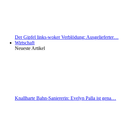
Der Gipfel links-woker Verblödung: Ausgelieferter…
Wirtschaft
Neueste Artikel
Knallharte Bahn-Saniererin: Evelyn Palla ist gena…