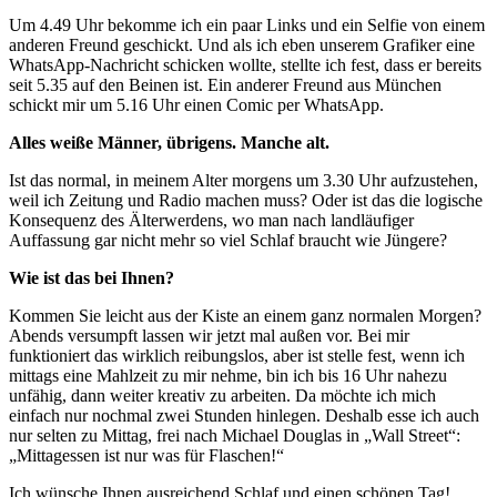
Um 4.49 Uhr bekomme ich ein paar Links und ein Selfie von einem
anderen Freund geschickt. Und als ich eben unserem Grafiker eine
WhatsApp-Nachricht schicken wollte, stellte ich fest, dass er bereits
seit 5.35 auf den Beinen ist. Ein anderer Freund aus München
schickt mir um 5.16 Uhr einen Comic per WhatsApp.
Alles weiße Männer, übrigens. Manche alt.
Ist das normal, in meinem Alter morgens um 3.30 Uhr aufzustehen,
weil ich Zeitung und Radio machen muss? Oder ist das die logische
Konsequenz des Älterwerdens, wo man nach landläufiger
Auffassung gar nicht mehr so viel Schlaf braucht wie Jüngere?
Wie ist das bei Ihnen?
Kommen Sie leicht aus der Kiste an einem ganz normalen Morgen?
Abends versumpft lassen wir jetzt mal außen vor. Bei mir
funktioniert das wirklich reibungslos, aber ist stelle fest, wenn ich
mittags eine Mahlzeit zu mir nehme, bin ich bis 16 Uhr nahezu
unfähig, dann weiter kreativ zu arbeiten. Da möchte ich mich
einfach nur nochmal zwei Stunden hinlegen. Deshalb esse ich auch
nur selten zu Mittag, frei nach Michael Douglas in „Wall Street“:
„Mittagessen ist nur was für Flaschen!“
Ich wünsche Ihnen ausreichend Schlaf und einen schönen Tag!