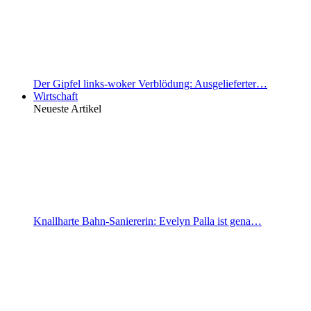
Der Gipfel links-woker Verblödung: Ausgelieferter…
Wirtschaft
Neueste Artikel
Knallharte Bahn-Saniererin: Evelyn Palla ist gena…