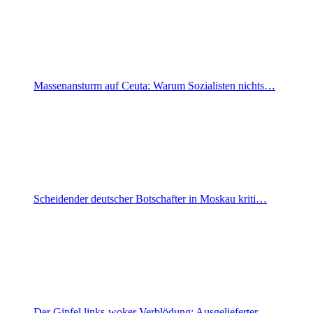
Massenansturm auf Ceuta: Warum Sozialisten nichts…
Scheidender deutscher Botschafter in Moskau kriti…
Der Gipfel links-woker Verblödung: Ausgelieferter…