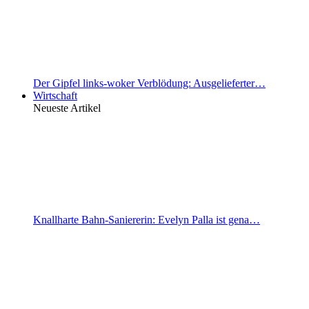
Der Gipfel links-woker Verblödung: Ausgelieferter…
Wirtschaft
Neueste Artikel
Knallharte Bahn-Saniererin: Evelyn Palla ist gena…