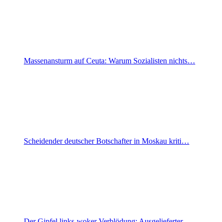
Massenansturm auf Ceuta: Warum Sozialisten nichts…
Scheidender deutscher Botschafter in Moskau kriti…
Der Gipfel links-woker Verblödung: Ausgelieferter…