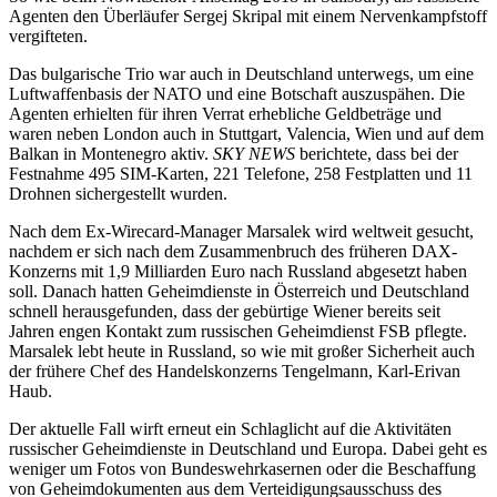
Agenten den Überläufer Sergej Skripal mit einem Nervenkampfstoff
vergifteten.
Das bulgarische Trio war auch in Deutschland unterwegs, um eine
Luftwaffenbasis der NATO und eine Botschaft auszuspähen. Die
Agenten erhielten für ihren Verrat erhebliche Geldbeträge und
waren neben London auch in Stuttgart, Valencia, Wien und auf dem
Balkan in Montenegro aktiv.
SKY NEWS
berichtete, dass bei der
Festnahme 495 SIM-Karten, 221 Telefone, 258 Festplatten und 11
Drohnen sichergestellt wurden.
Nach dem Ex-Wirecard-Manager Marsalek wird weltweit gesucht,
nachdem er sich nach dem Zusammenbruch des früheren DAX-
Konzerns mit 1,9 Milliarden Euro nach Russland abgesetzt haben
soll. Danach hatten Geheimdienste in Österreich und Deutschland
schnell herausgefunden, dass der gebürtige Wiener bereits seit
Jahren engen Kontakt zum russischen Geheimdienst FSB pflegte.
Marsalek lebt heute in Russland, so wie mit großer Sicherheit auch
der frühere Chef des Handelskonzerns Tengelmann, Karl-Erivan
Haub.
Der aktuelle Fall wirft erneut ein Schlaglicht auf die Aktivitäten
russischer Geheimdienste in Deutschland und Europa. Dabei geht es
weniger um Fotos von Bundeswehrkasernen oder die Beschaffung
von Geheimdokumenten aus dem Verteidigungsausschuss des