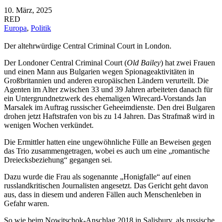
10. März, 2025
RED
Europa
,
Politik
Der altehrwürdige Central Criminal Court in London.
Der Londoner Central Criminal Court (
Old Bailey
) hat zwei Frauen
und einen Mann aus Bulgarien wegen Spionageaktivitäten in
Großbritannien und anderen europäischen Ländern verurteilt. Die
Agenten im Alter zwischen 33 und 39 Jahren arbeiteten danach für
ein Untergrundnetzwerk des ehemaligen Wirecard-Vorstands Jan
Marsalek im Auftrag russischer Geheeimdienste. Den drei Bulgaren
drohen jetzt Haftstrafen von bis zu 14 Jahren. Das Strafmaß wird in
wenigen Wochen verkündet.
Die Ermittler hatten eine ungewöhnliche Fülle an Beweisen gegen
das Trio zusammengetragen, wobei es auch um eine „romantische
Dreiecksbeziehung“ gegangen sei.
Dazu wurde die Frau als sogenannte „Honigfalle“ auf einen
russlandkritischen Journalisten angesetzt. Das Gericht geht davon
aus, dass in diesem und anderen Fällen auch Menschenleben in
Gefahr waren.
So wie beim Nowitschok-Anschlag 2018 in Salisbury, als russische