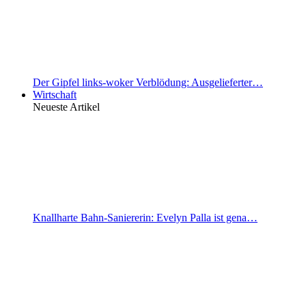
Der Gipfel links-woker Verblödung: Ausgelieferter…
Wirtschaft
Neueste Artikel
Knallharte Bahn-Saniererin: Evelyn Palla ist gena…