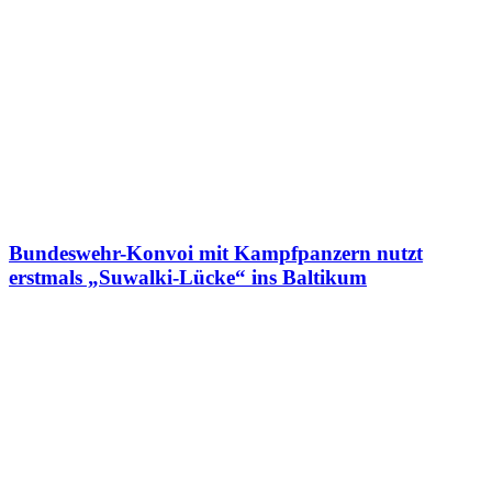
Bundeswehr-Konvoi mit Kampfpanzern nutzt
erstmals „Suwalki-Lücke“ ins Baltikum