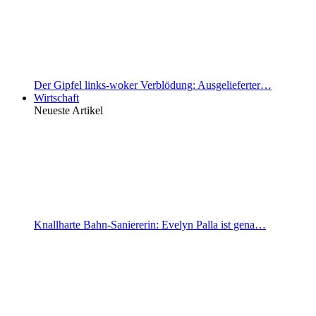
Der Gipfel links-woker Verblödung: Ausgelieferter…
Wirtschaft
Neueste Artikel
Knallharte Bahn-Saniererin: Evelyn Palla ist gena…