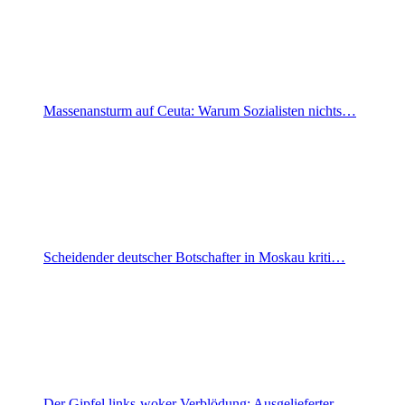
Massenansturm auf Ceuta: Warum Sozialisten nichts…
Scheidender deutscher Botschafter in Moskau kriti…
Der Gipfel links-woker Verblödung: Ausgelieferter…