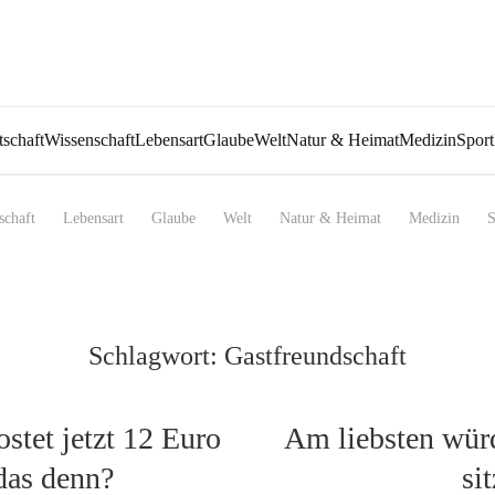
tschaft
Wissenschaft
Lebensart
Glaube
Welt
Natur & Heimat
Medizin
Sport
schaft
Lebensart
Glaube
Welt
Natur & Heimat
Medizin
S
Schlagwort:
Gastfreundschaft
stet jetzt 12 Euro
Am liebsten würd
 das denn?
si