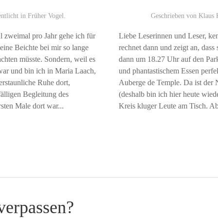
entlicht in
Früher Vogel
.
Geschrieben von
Klaus 
 zweimal pro Jahr gehe ich für
Liebe Leserinnen und Leser, ken
 eine Beichte bei mir so lange
rechnet dann und zeigt an, dass 
chten müsste. Sondern, weil es
dann um 18.27 Uhr auf den Parkp
war und bin ich in Maria Laach,
und phantastischem Essen perfe
erstaunliche Ruhe dort,
Auberge de Temple. Da ist der
älligen Begleitung des
(deshalb bin ich hier heute wied
sten Male dort war...
Kreis kluger Leute am Tisch. Abe
verpassen?