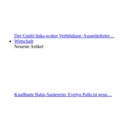
Der Gipfel links-woker Verblödung: Ausgelieferter…
Wirtschaft
Neueste Artikel
Knallharte Bahn-Saniererin: Evelyn Palla ist gena…