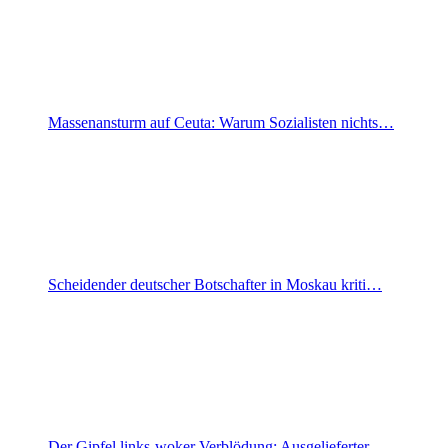
Massenansturm auf Ceuta: Warum Sozialisten nichts…
Scheidender deutscher Botschafter in Moskau kriti…
Der Gipfel links-woker Verblödung: Ausgelieferter…