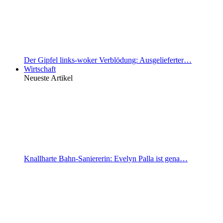
Der Gipfel links-woker Verblödung: Ausgelieferter…
Wirtschaft
Neueste Artikel
Knallharte Bahn-Saniererin: Evelyn Palla ist gena…