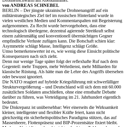
Drohnenschwarm am Abendhimmel.
von ANDREAS SCHNEBEL
BERLIN – Der jüngste ukrainische Drohnenangriff auf ein
militärstrategisches Ziel tief im russischen Hinterland wurde in
vielen westlichen Medien und Kommentarspalten mit Begeisterung
aufgenommen. Zu Recht wurde hervorgehoben, dass eine
technologisch überlegene, dezentral agierende Streitkraft selbst
einem zahlenmäßig und konventionell übermächtigen Gegner
empfindliche Verluste zufügen kann. Die Botschaft schien klar:
Asymmetrie schlägt Masse, Intelligenz schlägt Größe.
Umso bemerkenswerter ist es, wie wenig diese Einsicht politische
Konsequenzen nach sich zieht.
Denn nur wenige Tage später folgt der reflexhafte Ruf nach dem
Gegenteil: mehr Truppen, mehr Wehrdienst, mehr Milliarden für
klassische Rüstung. Als hätte man die Lehre des Angriffs übersehen
oder bewusst ignoriert.
Die NATO reagiert auf hybride Kriegsführung mit schwerfälliger
Strukturvergrößerung – und Deutschland will sich dem mit 60.000
zusätzlichen Soldaten anschließen, ohne eine ernsthafte Debatte
darüber zu führen, was Verteidigung im 21. Jahrhundert eigentlich
bedeutet.
Die Diskrepanz ist unübersehbar: Wer einerseits die Wirksamkeit
kleiner, intelligenter und flexibler Kräfte feiert, kann nicht
gleichzeitig ein sicherheitspolitisches Paradigma stützen, das auf
Massenheere, Flottenpräsenz und BIP-Prozentsätze fixiert bleibt.