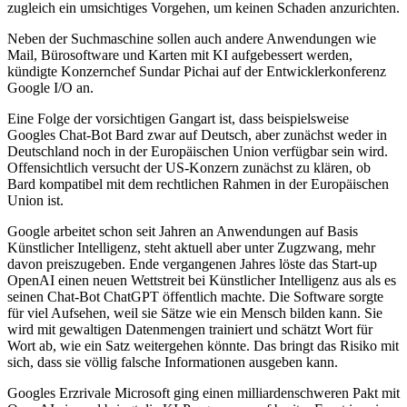
zugleich ein umsichtiges Vorgehen, um keinen Schaden anzurichten.
Neben der Suchmaschine sollen auch andere Anwendungen wie
Mail, Bürosoftware und Karten mit KI aufgebessert werden,
kündigte Konzernchef Sundar Pichai auf der Entwicklerkonferenz
Google I/O an.
Eine Folge der vorsichtigen Gangart ist, dass beispielsweise
Googles Chat-Bot Bard zwar auf Deutsch, aber zunächst weder in
Deutschland noch in der Europäischen Union verfügbar sein wird.
Offensichtlich versucht der US-Konzern zunächst zu klären, ob
Bard kompatibel mit dem rechtlichen Rahmen in der Europäischen
Union ist.
Google arbeitet schon seit Jahren an Anwendungen auf Basis
Künstlicher Intelligenz, steht aktuell aber unter Zugzwang, mehr
davon preiszugeben. Ende vergangenen Jahres löste das Start-up
OpenAI einen neuen Wettstreit bei Künstlicher Intelligenz aus als es
seinen Chat-Bot ChatGPT öffentlich machte. Die Software sorgte
für viel Aufsehen, weil sie Sätze wie ein Mensch bilden kann. Sie
wird mit gewaltigen Datenmengen trainiert und schätzt Wort für
Wort ab, wie ein Satz weitergehen könnte. Das bringt das Risiko mit
sich, dass sie völlig falsche Informationen ausgeben kann.
Googles Erzrivale Microsoft ging einen milliardenschweren Pakt mit