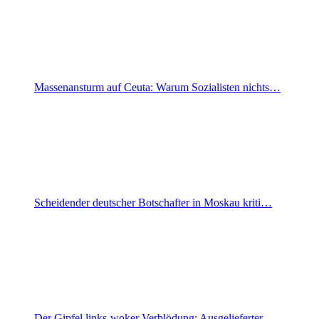
Massenansturm auf Ceuta: Warum Sozialisten nichts…
Scheidender deutscher Botschafter in Moskau kriti…
Der Gipfel links-woker Verblödung: Ausgelieferter…