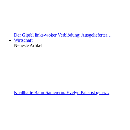
Der Gipfel links-woker Verblödung: Ausgelieferter…
Wirtschaft
Neueste Artikel
Knallharte Bahn-Saniererin: Evelyn Palla ist gena…