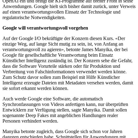
OpenAI ein und bringt die KI-Programme auf breiter Front in seine
Anwendungen. Google hielt sich bisher damit zurück, unter Verweis
auf einen verantwortungsvollen Einsatz der Technologie und
regulatorische Notwendigkeiten.
Google will verantwortungsvoll vorgehen
Auf der Google I/O bekräftigte der Konzern diesen Kurs. «Der
einzige Weg, auf lange Sicht mutig zu sein, ist, von Anfang an
verantwortungsvoll zu agieren», betonte James Manyika, der bei
Google für gesellschaftliche Verantwortung beim Einsatz
Künstlicher Intelligenz zuständig ist. Der Konzern sehe die Gefahr,
dass die Software Vorurteile stärken oder für Produktion und
Verbreitung von Falschinformationen verwendet werden könne.
Zum Schutz davor sollen zum Beispiel mit Hilfe Künstlicher
Intelligenz erzeugte Dateien mit Metadaten versehen werden, damit
sie sofort erkannt werden können.
Auch werde Google eine Software, die automatisch
Synchronfassungen von Videos anfertigen kann, nur überprüften
Entwicklern zur Verfügung stellen, sagte Manyika. Damit sollen
sogenannte Deep Fakes mit angeblichen Handlungen realer
Personen verhindert werden.
Manyika betonte zugleich, dass Google sich schon vor Jahren
dagegen entschieden habe, Schnittstellen für Anwendungen mit