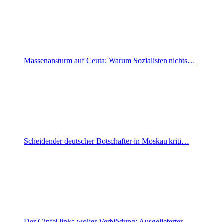
Massenansturm auf Ceuta: Warum Sozialisten nichts…
Scheidender deutscher Botschafter in Moskau kriti…
Der Gipfel links-woker Verblödung: Ausgelieferter…