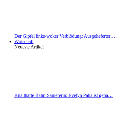
Der Gipfel links-woker Verblödung: Ausgelieferter…
Wirtschaft
Neueste Artikel
Knallharte Bahn-Saniererin: Evelyn Palla ist gena…