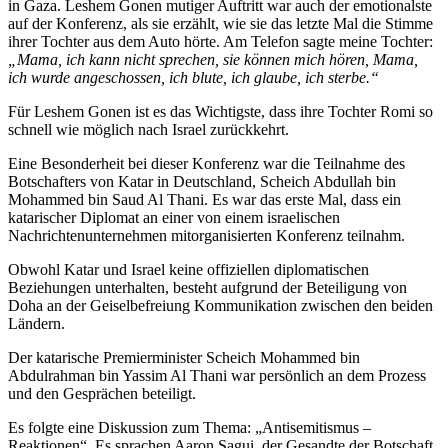
in Gaza. Leshem Gonen mutiger Auftritt war auch der emotionalste
auf der Konferenz, als sie erzählt, wie sie das letzte Mal die Stimme
ihrer Tochter aus dem Auto hörte. Am Telefon sagte meine Tochter:
„Mama, ich kann nicht sprechen, sie können mich hören, Mama,
ich wurde angeschossen, ich blute, ich glaube, ich sterbe.“
Für Leshem Gonen ist es das Wichtigste, dass ihre Tochter Romi so
schnell wie möglich nach Israel zurückkehrt.
Eine Besonderheit bei dieser Konferenz war die Teilnahme des
Botschafters von Katar in Deutschland, Scheich Abdullah bin
Mohammed bin Saud Al Thani. Es war das erste Mal, dass ein
katarischer Diplomat an einer von einem israelischen
Nachrichtenunternehmen mitorganisierten Konferenz teilnahm.
Obwohl Katar und Israel keine offiziellen diplomatischen
Beziehungen unterhalten, besteht aufgrund der Beteiligung von
Doha an der Geiselbefreiung Kommunikation zwischen den beiden
Ländern.
Der katarische Premierminister Scheich Mohammed bin
Abdulrahman bin Yassim Al Thani war persönlich an dem Prozess
und den Gesprächen beteiligt.
Es folgte eine Diskussion zum Thema: „Antisemitismus –
Reaktionen“. Es sprachen Aaron Sagui, der Gesandte der Botschaft