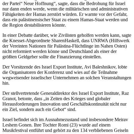
der Partei“ Neue Hoffnung“, sagte, dass die Bedrohung für Israel
nur dann enden werde, wenn die militärischen und administrativen
Fähigkeiten der Hamas zerstört würden. Er warnte vor der Gefahr,
dass ein palästinensischer Staat zu einem Hamas-Staat werden und
die Region destabilisieren könnte.
In einer Debatte darüber, wie Zivilisten geholfen werden kann, sagte
die Knesset-Abgeordnete SharenHaskell, dass UNRWA (Hilfswerk
der Vereinten Nationen für Palästina-Flüchtlinge im Nahen Osten)
nicht reformiert werden könne und Deutschland als einer der
größten Geldgeber sollte die Finanzierung einstellen.
Der Vorsitzende des Israel Export Institute, Avi Baleshnikov, lobte
die Organisatoren der Konferenz und wies auf die Teilnahme
wegweisender israelischer Unternehmen an solchen Veranstaltungen
hin.
Der stellvertretende Generaldirektor des Israel Export Institute, Raz
Granot, betonte, dass „in Zeiten des Krieges und globaler
Herausforderungen Innovation und Geschäftskontinuität nicht nur
ein Ziel, sondern auch ein Gebot“ sind.
Israel befindet sich im Ausnahmezustand und insbesondere Meirav
Leshem Gonen. Ihre Tochter Romi (23) wurde auf einem
Musikfestival entführt und gehört zu den 134 verbliebenen Geiseln