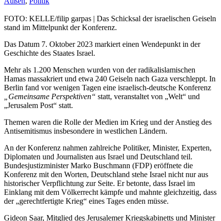
Außen
,
Politik
FOTO: KELLE/filip garpas | Das Schicksal der israelischen Geiseln
stand im Mittelpunkt der Konferenz.
Das Datum 7. Oktober 2023 markiert einen Wendepunkt in der
Geschichte des Staates Israel.
Mehr als 1.200 Menschen wurden von der radikalislamischen
Hamas massakriert und etwa 240 Geiseln nach Gaza verschleppt. In
Berlin fand vor wenigen Tagen eine israelisch-deutsche Konferenz
„Gemeinsame Perspektiven“
statt, veranstaltet von „Welt“ und
„Jerusalem Post“ statt.
Themen waren die Rolle der Medien im Krieg und der Anstieg des
Antisemitismus insbesondere in westlichen Ländern.
An der Konferenz nahmen zahlreiche Politiker, Minister, Experten,
Diplomaten und Journalisten aus Israel und Deutschland teil.
Bundesjustizminister Marko Buschmann (FDP) eröffnete die
Konferenz mit den Worten, Deutschland stehe Israel nicht nur aus
historischer Verpflichtung zur Seite. Er betonte, dass Israel im
Einklang mit dem Völkerrecht kämpfe und mahnte gleichzeitig, dass
der „gerechtfertigte Krieg“ eines Tages enden müsse.
Gideon Saar, Mitglied des Jerusalemer Kriegskabinetts und Minister