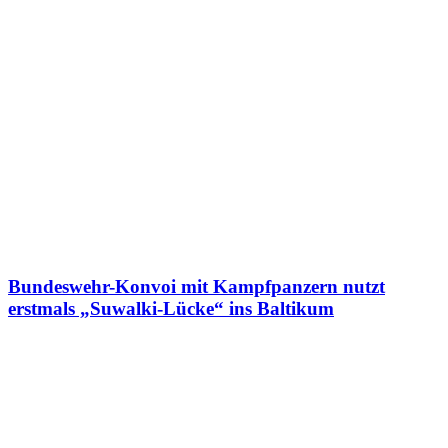
Bundeswehr-Konvoi mit Kampfpanzern nutzt
erstmals „Suwalki-Lücke“ ins Baltikum