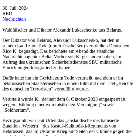
30. Juli, 2024
RED
Nachrichten
Wahlfälscher und Dikator Alexandr Lukaschenko aus Belarus.
Der Diktator von Belarus, Alexandr Lukaschenko, hat den in
seinem Land zum Tode (durch Erscheißen) verurteilten Deutschen
Rico K. begnadigt. Das berichtete am Abend die staatliche
Nachrichtenagentur Belta. Vorher soll K. gestanden haben, im
Auftrag des ukrainischen Sicherheitsdienstes SBU militärische
Einrichtungen fotografiert zu haben.
Dafür hatte ihn ein Gericht zum Tode verurteilt, nachdem er im
belarussischen Staatsfernsehen in einem Film mit dem Titel „Beichte
des deutschen Terroristen“ vorgeführt wurde.
Verurteilt wurde K., der seit dem 6. Oktober 2023 eingesperrt ist,
wegen „Bildung einer extremistischen Vereinigung“ sowie
„Söldnertum“.
Bezugspunkt war laut Urteil das „ausländische mechanisierte
Bataillon ‚Western‘“ des Kastuś-Kalinoŭski-Regiments von
Belarussen, das im Ukraine-Krieg auf Seiten der Ukraine gegen die